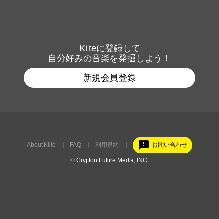
Kiiteに登録して
自分好みの音楽を発掘しよう！
新規会員登録
feedback
About Kiite
FAQ
利用規約
お問い合わせ
©
Crypton Future Media, INC.