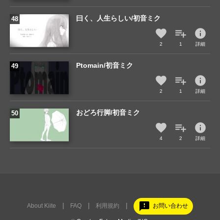
曰く、人生らしい/初音ミク
info
2
1
詳細
Ptomain/初音ミク
info
2
1
詳細
おどろ行脚/初音ミク
info
4
2
詳細
feedback
About Kiite
FAQ
利用規約
お問い合わせ