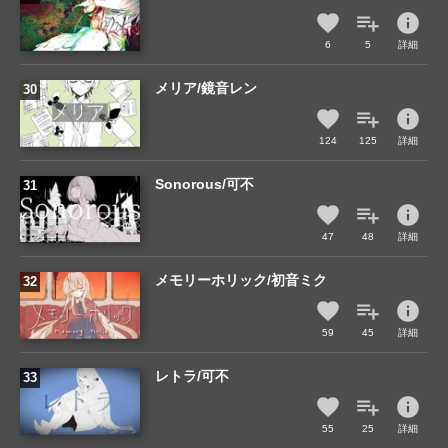
info
6
5
詳細
メリア/鏡音レン
info
124
125
詳細
Sonorous/可不
info
47
48
詳細
メモリーホリック/初音ミク
info
59
45
詳細
レトラ/可不
info
55
25
詳細