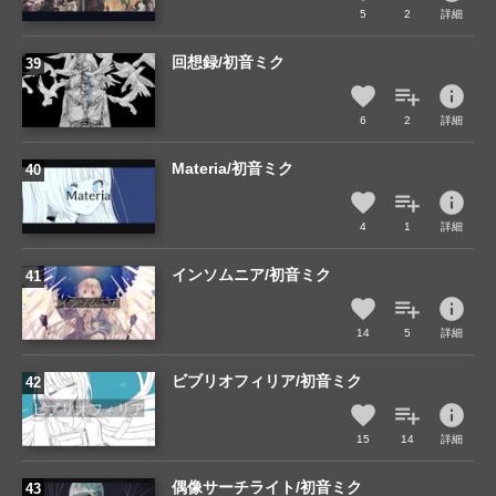
5
2
詳細
回想録/初音ミク
info
6
2
詳細
Materia/初音ミク
info
4
1
詳細
インソムニア/初音ミク
info
14
5
詳細
ビブリオフィリア/初音ミク
info
15
14
詳細
偶像サーチライト/初音ミク