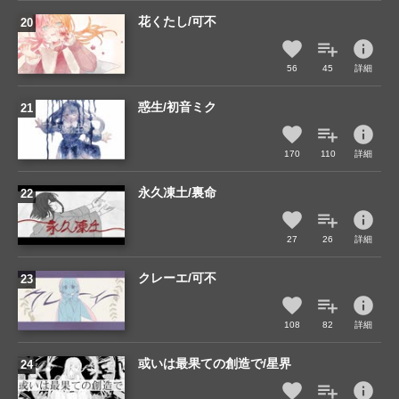
花くたし/可不
info
56
45
詳細
惑生/初音ミク
info
170
110
詳細
永久凍土/裏命
info
27
26
詳細
クレーエ/可不
info
108
82
詳細
或いは最果ての創造で/星界
info