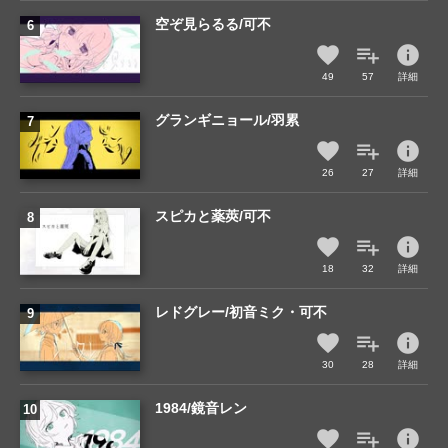
空ぞ見らるる/可不
info
49
57
詳細
グランギニョール/羽累
info
26
27
詳細
スピカと薬莢/可不
info
18
32
詳細
レドグレー/初音ミク・可不
info
30
28
詳細
1984/鏡音レン
info