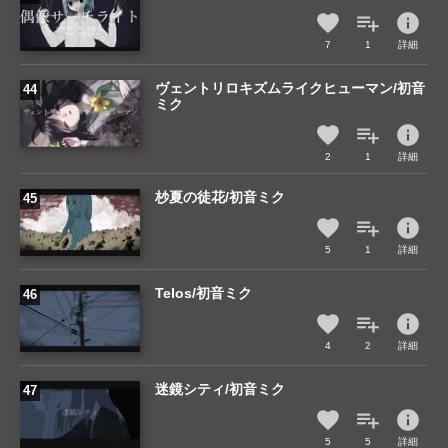
info
7
1
詳細
ヴェントリロキズムライクヒューマン/初音
ミク
info
2
1
詳細
杪夏の徒花/初音ミク
info
5
1
詳細
Telos/初音ミク
info
4
2
詳細
迷鏡シティ/初音ミク
info
5
5
詳細