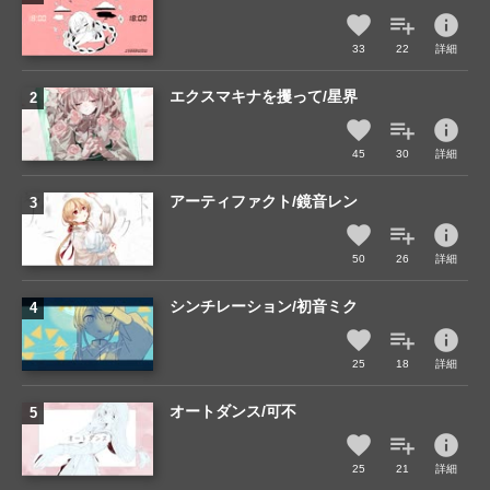
info
33
22
詳細
エクスマキナを攫って/星界
info
45
30
詳細
アーティファクト/鏡音レン
info
50
26
詳細
シンチレーション/初音ミク
info
25
18
詳細
オートダンス/可不
info
25
21
詳細