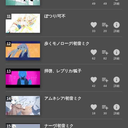
49
49
詳細
ぽつり/可不
info
33
20
詳細
歩くモノローグ/初音ミク
info
62
82
詳細
拝啓、レプリカ/狐子
info
42
44
詳細
アムネシア/初音ミク
info
18
30
詳細
ナーヴ/初音ミク