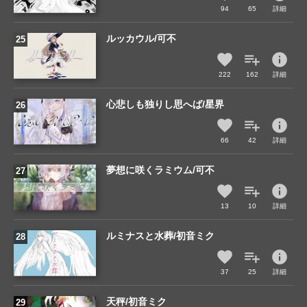
94
65
詳細
ルッカウル/可不
info
222
162
詳細
心悲しも独りし思へば/星界
info
66
42
詳細
夢想に咲くラミウム/可不
info
13
10
詳細
ルミナスと水葬/初音ミク
info
37
25
詳細
天秤/初音ミク