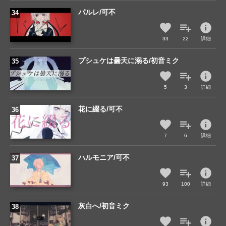
パルレ/可不
info
33
22
詳細
プシュケは曇天に溺る/初音ミク
info
5
3
詳細
花に綴る/可不
info
7
6
詳細
ハルモニア/可不
info
93
100
詳細
灰白へ/初音ミク
info