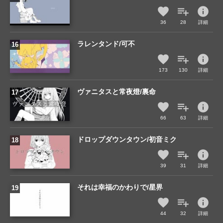
info
36
28
詳細
ラレンタンド/可不
info
173
130
詳細
ヴァニタスと常夜燈/裏命
info
66
63
詳細
ドロップダウンタウン/初音ミク
info
39
31
詳細
それは幸福のかわりで/星界
info
44
32
詳細