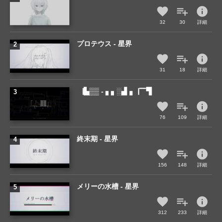
info
32
30
詳細
プロテウス - 星界
info
31
18
詳細
▕▙▒▒ - ▖▖░▟▗▕▔▜
info
76
109
詳細
終末期 - 星界
info
156
148
詳細
メリーの水槽 - 星界
info
312
233
詳細