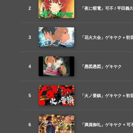
「夜に暇電」可不 / 平田義
「花火大会」ゲキヤク＋初音ミ
「愚図愚図」ゲキヤク
「火ノ要鎮」ゲキヤク＋初音ミ
「満員御礼」ゲキヤク + 可不 