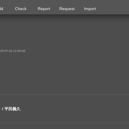
ld
Check
Report
Request
Import
6-07-10 11:00:00
 / 平田義久