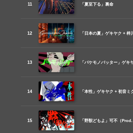
「夏至下る」裏命
「日本の夏」ゲキヤク + 梓川
「バケモノバッター」ゲキヤク +
「本性」ゲキヤク + 初音ミク
「野獣どもよ」可不（Prod