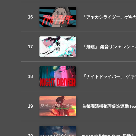
「アヤカシライダー」ゲキヤク
「飛燕」 鏡音リン + レン + 
「ナイトドライバー」 ゲキヤク 
首都圏清掃整理促進運動 feat
moonchildren feat. 初音