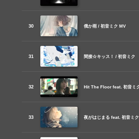
俄か雨 / 初音ミク MV
間接☆キッス！ / 初音ミク
Hit The Floor feat. 初音
夜がはじまる feat. 初音ミク