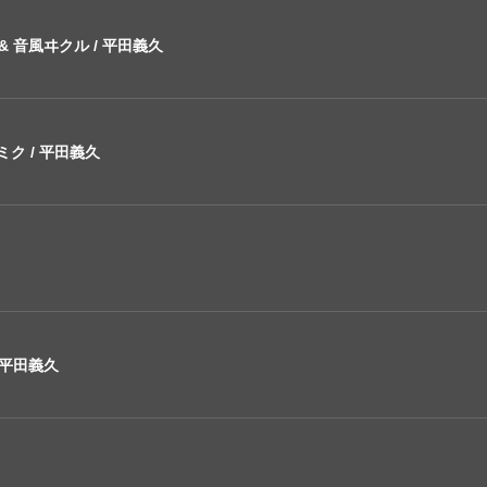
初音ミク & 音風ヰクル / 平田義久
 初音ミク / 平田義久
/ 平田義久