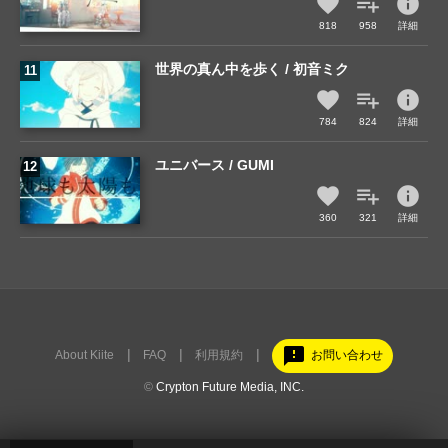
info
818
958
詳細
世界の真ん中を歩く / 初音ミク
info
784
824
詳細
ユニバース / GUMI
info
360
321
詳細
feedback
About Kiite
FAQ
利用規約
お問い合わせ
©
Crypton Future Media, INC.