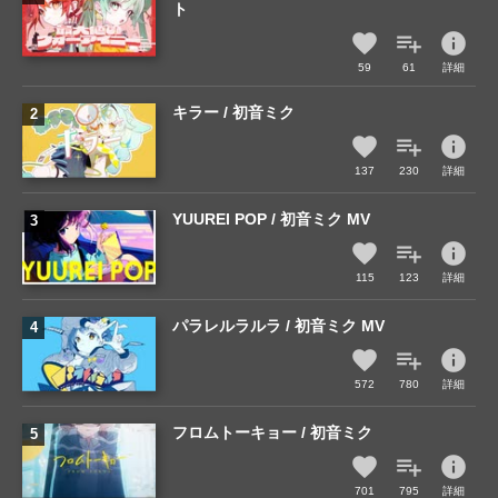
ト
info
59
61
詳細
キラー / 初音ミク
info
137
230
詳細
YUUREI POP / 初音ミク MV
info
115
123
詳細
パラレルラルラ / 初音ミク MV
info
572
780
詳細
フロムトーキョー / 初音ミク
info
701
795
詳細