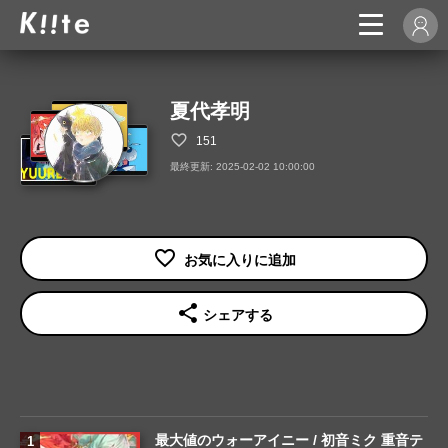
夏代孝明
151
最終更新: 2025-02-02 10:00:00
share
シェアする
最大値のウォーアイニー / 初音ミク 重音テ