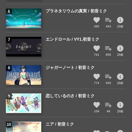
プラネタリウムの真実 / 初音ミク
info
495
463
詳細
エンドロール / VY1,初音ミク
info
741
856
詳細
ジャガーノート / 初音ミク
info
774
926
詳細
恋しているのさ / 初音ミク
info
109
48
詳細
ニア / 初音ミク