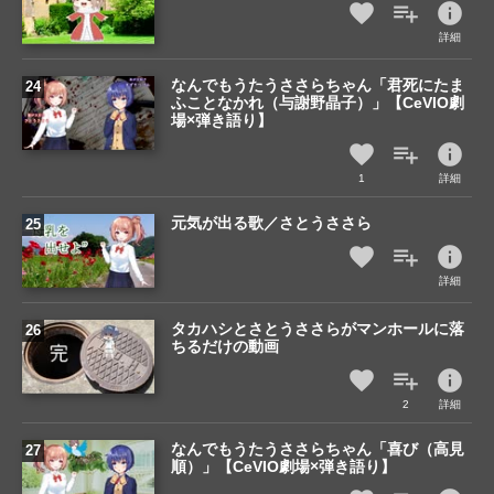
info
詳細
なんでもうたうささらちゃん「君死にたま
ふことなかれ（与謝野晶子）」【CeVIO劇
場×弾き語り】
info
1
詳細
元気が出る歌／さとうささら
info
詳細
タカハシとさとうささらがマンホールに落
ちるだけの動画
info
2
詳細
なんでもうたうささらちゃん「喜び（高見
順）」【CeVIO劇場×弾き語り】