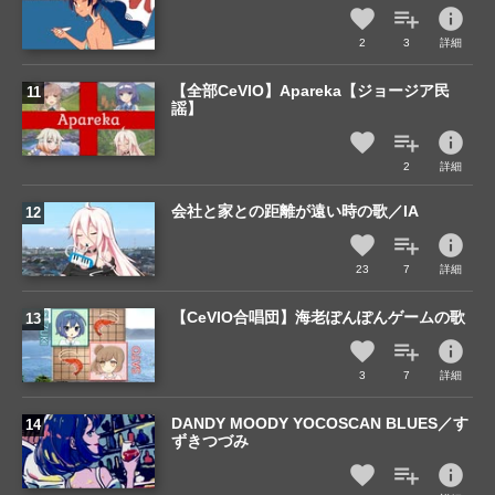
info
2
3
詳細
【全部CeVIO】Apareka【ジョージア民
謡】
info
2
詳細
会社と家との距離が遠い時の歌／IA
info
23
7
詳細
【CeVIO合唱団】海老ぽんぽんゲームの歌
info
3
7
詳細
DANDY MOODY YOCOSCAN BLUES／す
ずきつづみ
info