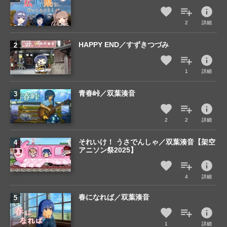
info
2
詳細
HAPPY END／すずきつづみ
info
1
詳細
青春峠／双葉湊音
info
2
2
詳細
それいけ！ うさでんしゃ／双葉湊音【架空
アニソン祭2025】
info
4
詳細
春になれば／双葉湊音
info
1
詳細