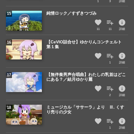
1
3
詳細
純情ロック／すずきつづみ
info
11
11
詳細
【CeVIO詰合せ】ゆかりんコンチェルト
第１集
info
1
詳細
【無伴奏男声合唱曲】わたしの乳首はどこ
にある？／結月ゆかり麗
info
2
詳細
ミュージカル「ササーラ」より Ⅲ. くす
り売りの少女
info
1
詳細