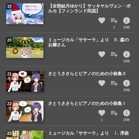
【全部結月ゆかり】サッキヤルヴェン・ポ
ルカ【フィンランド民謡】
info
2
詳細
ミュージカル「ササーラ」より Ⅱ. 森の
お嬢さん
info
詳細
さとうささらとピアノのための小曲集Ⅱ
info
詳細
さとうささらとピアノのための小曲集Ⅰ
info
1
詳細
ミュージカル「ササーラ」より Ⅰ. 序曲