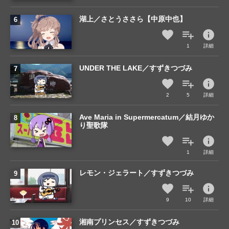
湖上／さとうささら【中原中也】
info
1
詳細
UNDER THE LAKE／すずきつづみ
info
2
5
詳細
Ave Maria in Supermercatum／結月ゆか
り聖歌隊
info
1
詳細
レモン・ジェラート／すずきつづみ
info
9
10
詳細
湘南プリンセス／すずきつづみ