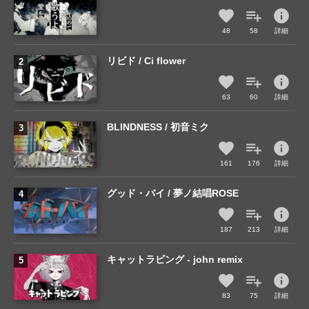
info
48
58
詳細
リビド / Ci flower
info
63
60
詳細
BLINDNESS / 初音ミク
info
161
176
詳細
グッド・バイ / 夢ノ結唱ROSE
info
187
213
詳細
キャットラビング - john remix
info
83
75
詳細