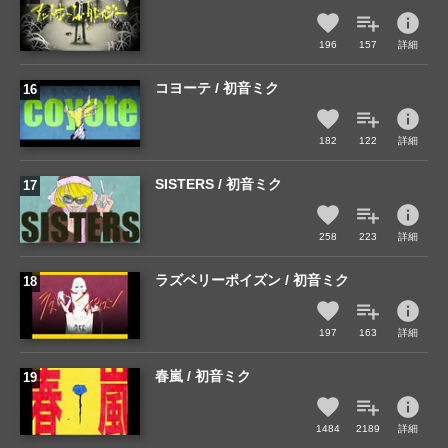
info
196
157
詳細
コヨーテ / 初音ミク
info
182
122
詳細
SISTERS / 初音ミク
info
258
223
詳細
ラズベリーポイズン / 初音ミク
info
197
163
詳細
春嵐 / 初音ミク
info
1484
2189
詳細