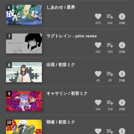
しあわせ / 星界
info
225
192
詳細
ラグトレイン - john remix
info
191
100
詳細
出現 / 初音ミク
info
43
35
詳細
キャサリン / 初音ミク
info
181
118
詳細
弱者 / 初音ミク
info