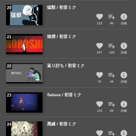
猛獣 / 初音ミク
info
123
96
詳細
狼煙 / 初音ミク
info
247
190
詳細
返り討ち / 初音ミク
info
70
49
詳細
Salava / 初音ミク
info
115
88
詳細
黑縁 / 初音ミク
info