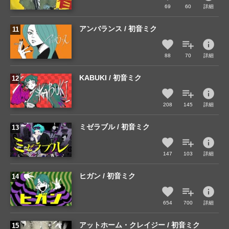
69
60
詳細
アンバランス / 初音ミク
info
88
70
詳細
KABUKI / 初音ミク
info
208
145
詳細
ミゼラブル / 初音ミク
info
147
103
詳細
ヒガン / 初音ミク
info
654
700
詳細
アットホーム・クレイジー / 初音ミク