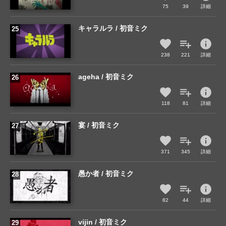
75
39
詳細
キャラルラ / 初音ミク
info
238
221
詳細
ageha / 初音ミク
info
118
81
詳細
宴 / 初音ミク
info
371
345
詳細
愚か者 / 初音ミク
info
82
44
詳細
vijin / 初音ミク