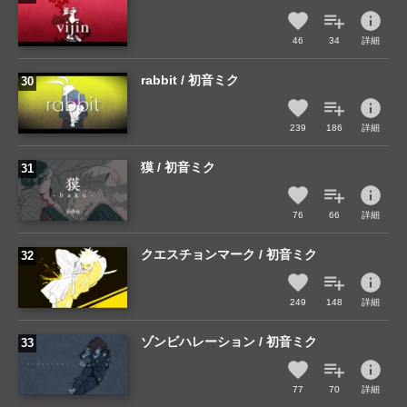
info
46
34
詳細
rabbit / 初音ミク
info
239
186
詳細
獏 / 初音ミク
info
76
66
詳細
クエスチョンマーク / 初音ミク
info
249
148
詳細
ゾンビハレーション / 初音ミク
info
77
70
詳細