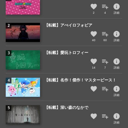
info
2
4
詳細
【転載】アぺイロフォビア
info
40
60
詳細
【転載】愛玩トロフィー
info
14
7
詳細
【転載】名作！傑作！マスターピース！
info
詳細
【転載】深い森のなかで
info
詳細