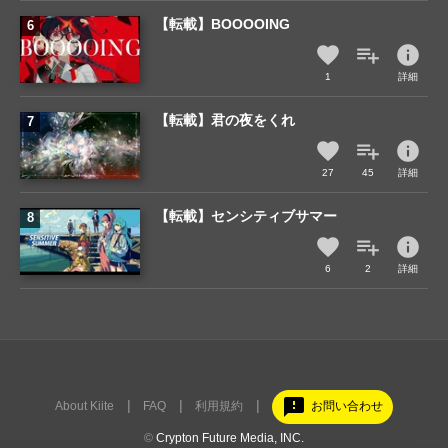
【転載】BOOOOING
info
1
詳細
【転載】君の夜をくれ
info
27
45
詳細
【転載】センシティブサマー
info
6
2
詳細
feedback
About Kiite
FAQ
利用規約
お問い合わせ
©
Crypton Future Media, INC.