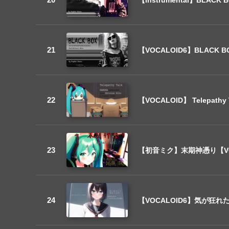
【VOCALOID6】BLAC
【VOCALOID】 Telepa
【初音ミク】末期神憑り【VO
【VOCALOID6】気が