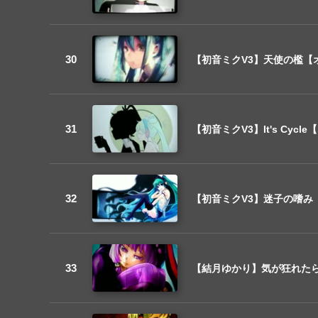
【初音ミクV3】天使の檻【
【初音ミクV3】It's Cycl
【初音ミクV3】迷子の嗜み
【結月ゆかり】気が狂れた