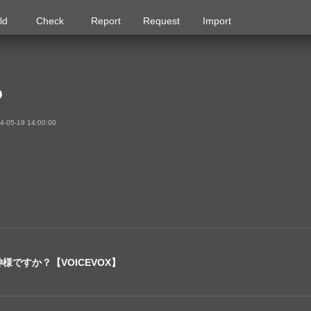
ld
Check
Report
Request
Import
o
05-19 14:00:00
ですか？【VOICEVOX】