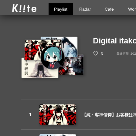
Playlist
Radar
Cafe
Wor
Digital itak
3
最終更新: 2024-
【純・客神信仰】お客様は神様