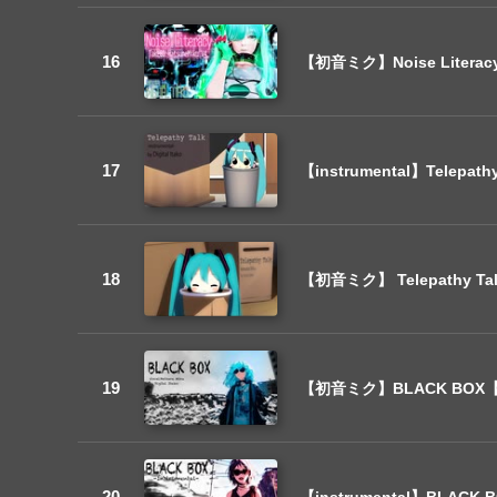
【初音ミク】Noise Liter
【instrumental】Telep
【初音ミク】 Telepathy 
【初音ミク】BLACK BOX
【instrumental】BLA