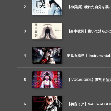
【神拝詞】穢れた自分を禊いで
【身中祓詞】禊いで清らかにな
夢見る胎児【 instrumen
【 VOCALOID6】夢見る
【初音ミク】Nature of