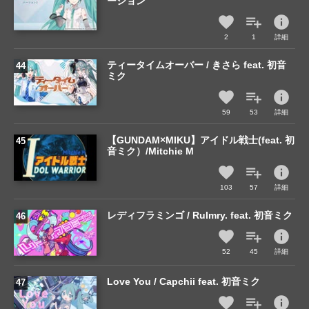
ーション
info
2
1
詳細
ティータイムオーバー / きさら feat. 初音
ミク
info
59
53
詳細
【GUNDAM×MIKU】アイドル戦士(feat. 初
音ミク）/Mitchie M
info
103
57
詳細
レディフラミンゴ / Rulmry. feat. 初音ミク
info
52
45
詳細
Love You / Capchii feat. 初音ミク
info