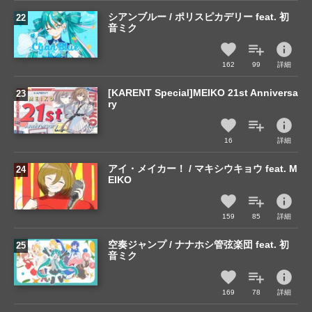
シアンブルー / ポリスピカデリー feat. 初
音ミク
info
162
99
詳細
[KARENT Special]MEIKO 21st Anniversa
ry
info
16
詳細
アイ・メイカー！ / マキシウキョウ feat. M
EIKO
info
159
85
詳細
空奏ジャンプ / ナナホシ管弦楽団 feat. 初
音ミク
info
169
78
詳細