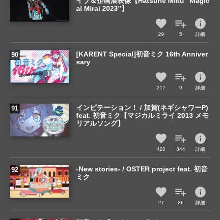
イブ＆企画展映像【Hatsune Miku “Magic
al Mirai 2023”】
info
29
5
詳細
[KARENT Special]初音ミク 16th Anniver
sary
info
217
9
詳細
インビテーション！ / 加賀(ネギシャワーP)
feat. 初音ミク【マジカルミライ 2013 メモ
リアルソング】
info
420
344
詳細
-New stories- / OSTER project feat. 初音
ミク
info
27
26
詳細