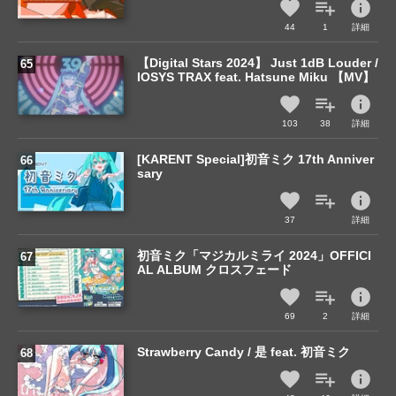
info
44
1
詳細
【Digital Stars 2024】 Just 1dB Louder /
IOSYS TRAX feat. Hatsune Miku 【MV】
info
103
38
詳細
[KARENT Special]初音ミク 17th Anniver
sary
info
37
詳細
初音ミク「マジカルミライ 2024」OFFICI
AL ALBUM クロスフェード
info
69
2
詳細
Strawberry Candy / 是 feat. 初音ミク
info