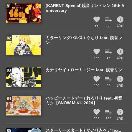
[KARENT Special]鏡音リン・レン 16th A
nniversary
info
65
2
詳細
ミラーリングパルス / ぐちり feat. 鏡音レ
ン
info
165
47
詳細
カナリヤイエロー / ユジー feat. 鏡音リン
info
160
53
詳細
ハッピーチートデー / れるりり feat. 初音
ミク【SNOW MIKU 2024】
info
269
132
詳細
スターリースタート / かいりきベア feat.