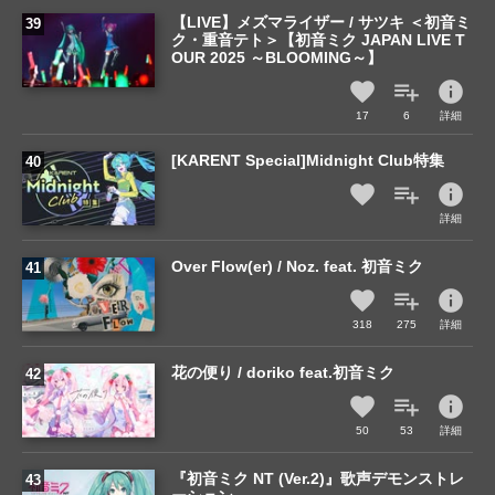
【LIVE】メズマライザー / サツキ ＜初音ミ
ク・重音テト＞【初音ミク JAPAN LIVE T
OUR 2025 ～BLOOMING～】
info
17
6
詳細
[KARENT Special]Midnight Club特集
info
詳細
Over Flow(er) / Noz. feat. 初音ミク
info
318
275
詳細
花の便り / doriko feat.初音ミク
info
50
53
詳細
『初音ミク NT (Ver.2)』歌声デモンストレ