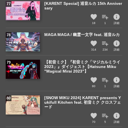
[KARENT Special] 巡音ルカ 15th Anniver
sary
info
18
1
詳細
MAGA MAGA / 幽霊一文字 feat. 巡音ルカ
info
314
234
詳細
【初音ミク】『初音ミク「マジカルミライ
2023」』ダイジェスト【Hatsune Miku
"Magical Mirai 2023"】
info
80
1
詳細
[SNOW MIKU 2024] KARENT presents Y
ukifull Kitchen feat. 初音ミク クロスフェ
ード
info
70
5
詳細