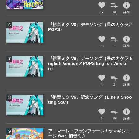
info
17
10
詳細
『初音ミク V6』デモソング（星のカケラ／
POPS）
info
13
7
詳細
『初音ミク V6』デモソング（星のカケラ E
nglish Version／POPS English Versio
n）
info
4
2
詳細
『初音ミク V6』記念ソング（Like a Shoo
ting Star）
info
9
10
詳細
アニマーレ・ファンファーレ / ヤマギシコ
ージ feat. 初音ミク