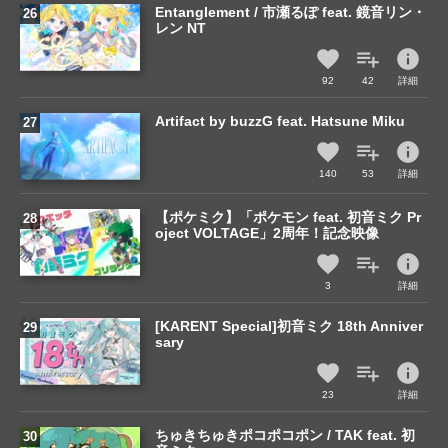
Entanglement / 市瀬るぽ feat. 鏡音リン・
レン NT
info
92
42
詳細
Artifact by buzzG feat. Hatsune Miku
info
140
53
詳細
【ポケミク】「ポケモン feat. 初音ミク Pr
oject VOLTAGE」2周年！記念映像
info
3
詳細
[KARENT Special]初音ミク 18th Anniver
sary
info
23
詳細
ちゅきちゅきポコポコポン / TAK feat. 初