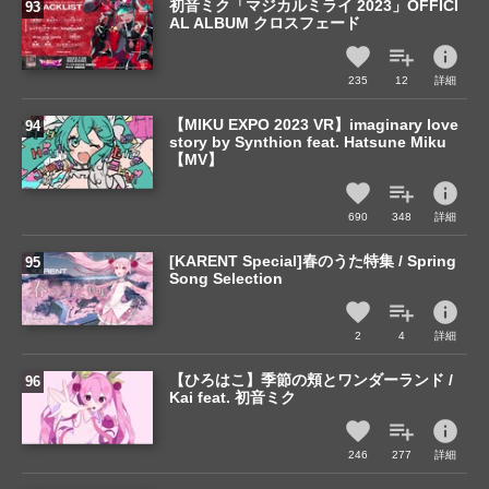
初音ミク「マジカルミライ 2023」OFFICI
AL ALBUM クロスフェード
info
235
12
詳細
【MIKU EXPO 2023 VR】imaginary love
story by Synthion feat. Hatsune Miku
【MV】
info
690
348
詳細
[KARENT Special]春のうた特集 / Spring
Song Selection
info
2
4
詳細
【ひろはこ】季節の頬とワンダーランド /
Kai feat. 初音ミク
info
246
277
詳細