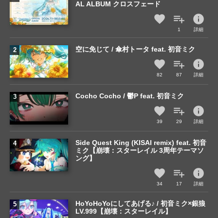
AL ALBUM クロスフェード
info
1
詳細
空に免じて / 傘村トータ feat. 初音ミク
info
82
87
詳細
Cocho Cocho / 鬱P feat. 初音ミク
info
39
29
詳細
Side Quest King (KISAI remix) feat. 初音
ミク【崩壊：スターレイル 3周年テーマソ
ング】
info
34
17
詳細
HoYoHoYoにしてあげる♪ / 初音ミク×銀狼
LV.999【崩壊：スターレイル】