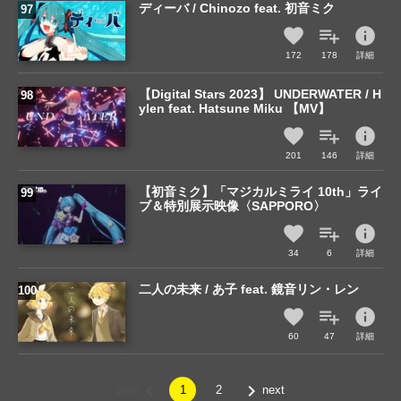
ディーバ / Chinozo feat. 初音ミク
info
172
178
詳細
【Digital Stars 2023】 UNDERWATER / H
ylen feat. Hatsune Miku 【MV】
info
201
146
詳細
【初音ミク】「マジカルミライ 10th」ライ
ブ＆特別展示映像〈SAPPORO〉
info
34
6
詳細
二人の未来 / あ子 feat. 鏡音リン・レン
info
60
47
詳細
navigate_before
navigate_next
prev
1
2
next