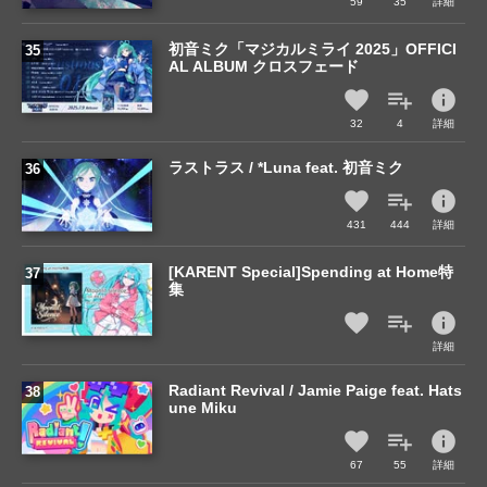
59
35
詳細
初音ミク「マジカルミライ 2025」OFFICI
AL ALBUM クロスフェード
info
32
4
詳細
ラストラス / *Luna feat. 初音ミク
info
431
444
詳細
[KARENT Special]Spending at Home特
集
info
詳細
Radiant Revival / Jamie Paige feat. Hats
une Miku
info
67
55
詳細