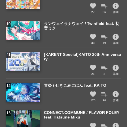
info
27
36
詳細
ランウェイラナウェイ / Twinfield feat. 初
音ミク
info
33
19
詳細
[KARENT Special]KAITO 20th Anniversa
ry
info
21
2
詳細
青炎 / せきこみごはん feat. KAITO
info
125
96
詳細
CONNECT:COMMUNE / FLAVOR FOLEY
feat. Hatsune Miku
info