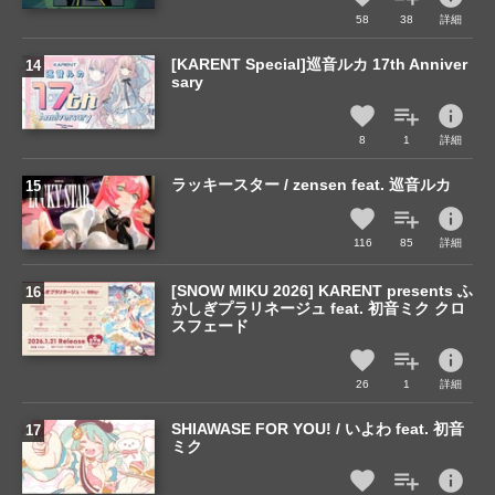
58
38
詳細
[KARENT Special]巡音ルカ 17th Anniver
sary
info
8
1
詳細
ラッキースター / zensen feat. 巡音ルカ
info
116
85
詳細
[SNOW MIKU 2026] KARENT presents ふ
かしぎプラリネージュ feat. 初音ミク クロ
スフェード
info
26
1
詳細
SHIAWASE FOR YOU! / いよわ feat. 初音
ミク
info