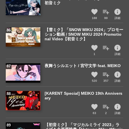
初音ミク
info
188
99
詳細
【雪ミク】「SNOW MIKU 2024」プロモー
ション動画 / SNOW MIKU 2024 Promotio
nal Video【初音ミク】
info
1
詳細
夜舞うシルエット / 宮守文学 feat. MEIKO
info
520
357
詳細
[KARENT Special] MEIKO 19th Annivers
ary
info
63
2
詳細
【初音ミク】「マジカルミライ 2023」ラ