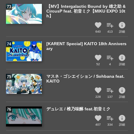
【MV】Intergalactic Bound by 雄之助 &
CircusP feat. 初音ミク【MIKU EXPO 10t
h】
info
640
413
詳細
[KARENT Special] KAITO 18th Annivers
ary
info
52
4
詳細
マスネ・ゴシエイション / Sohbana feat.
KAITO
info
228
137
詳細
デュレエ / 椎乃味醂 feat.初音ミク
info
407
334
詳細