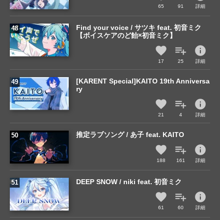
65
91
詳細
Find your voice / サツキ feat. 初音ミク
【ボイスケアのど飴×初音ミク】
info
17
25
詳細
[KARENT Special]KAITO 19th Anniversa
ry
info
21
4
詳細
推定ラブソング / あ子 feat. KAITO
info
188
161
詳細
DEEP SNOW / niki feat. 初音ミク
info
61
60
詳細