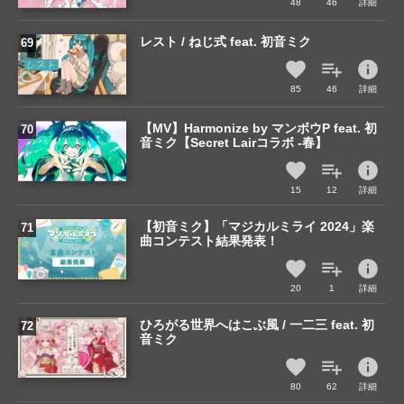
48
46
詳細
レスト / ねじ式 feat. 初音ミク
info
85
46
詳細
【MV】Harmonize by マンボウP feat. 初
音ミク【Secret Lairコラボ -春】
info
15
12
詳細
【初音ミク】「マジカルミライ 2024」楽
曲コンテスト結果発表！
info
20
1
詳細
ひろがる世界へはこぶ風 / 一二三 feat. 初
音ミク
info
80
62
詳細