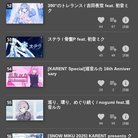
390°のトレランス / 吉田夜世 feat. 初音ミ
ク
info
64
67
詳細
ステラ / 骨盤P feat. 初音ミク
info
45
48
詳細
[KARENT Special]巡音ルカ 16th Anniver
sary
info
29
2
詳細
巡り、環り、めぐり続く / nogumi feat.巡
音ルカ
info
99
55
詳細
[SNOW MIKU 2025] KARENT presents ク