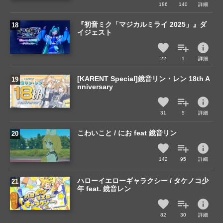
186
140
詳細
『初音ミク「マジカルミライ 2025」』ダ
イジェスト
info
22
1
詳細
[KARENT Special]鏡音リン・レン 18th A
nniversary
info
31
5
詳細
こわいこと / にお feat 鏡音リン
info
142
95
詳細
ハローイエローギャラクシー / タケノコ少
年 feat. 鏡音レン
info
82
30
詳細