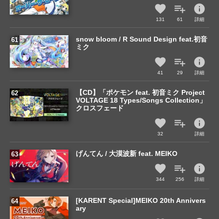
info
131
61
詳細
snow bloom / R Sound Design feat.初音
ミク
info
41
29
詳細
【CD】「ポケモン feat. 初音ミク Project
VOLTAGE 18 Types/Songs Collection」
クロスフェード
info
32
詳細
げんてん / 大漠波新 feat. MEIKO
info
344
256
詳細
[KARENT Special]MEIKO 20th Annivers
ary