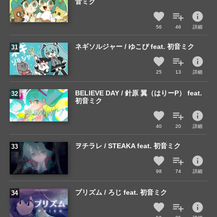
音ミク
info
56
46
詳細
ネギソルジャー / ゆこぴ feat. 初音ミク
info
25
13
詳細
BELIEVE DAY / 針原 翼（はりーP） feat.
初音ミク
info
40
20
詳細
ヲチラレ / STEAKA feat. 初音ミク
info
98
74
詳細
プリズム / ろじ feat. 初音ミク
info