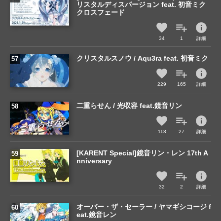
リスタルディスパージョン feat. 初音ミク
クロスフェード
info
34
1
詳細
クリスタルスノウ / Aqu3ra feat. 初音ミク
info
229
165
詳細
二重らせん / 光収容 feat.鏡音リン
info
118
27
詳細
[KARENT Special]鏡音リン・レン 17th A
nniversary
info
32
2
詳細
オーバー・ザ・セーラー / ヤマギシコージ f
eat.鏡音レン