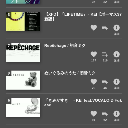
36
32
詳細
【XFD】「LIFETIME」 - KEI【ボーマス37
新譜】
info
詳細
Repêchage / 初音ミク
info
177
119
詳細
ぬいぐるみのうた / 初音ミク
info
28
46
詳細
「きみがすき」 - KEI feat.VOCALOID Fuk
ase
info
91
62
詳細