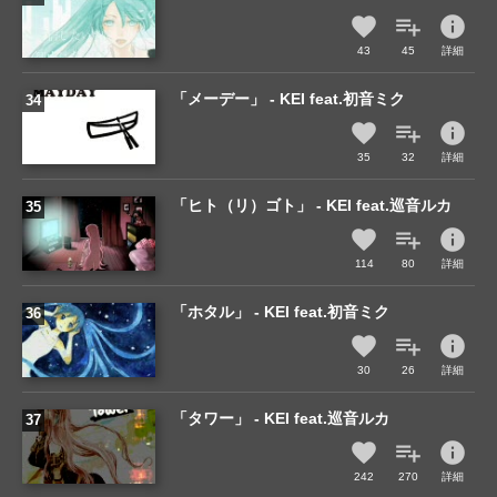
info
43
45
詳細
「メーデー」 - KEI feat.初音ミク
info
35
32
詳細
「ヒト（リ）ゴト」 - KEI feat.巡音ルカ
info
114
80
詳細
「ホタル」 - KEI feat.初音ミク
info
30
26
詳細
「タワー」 - KEI feat.巡音ルカ
info
242
270
詳細