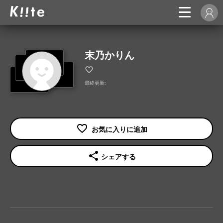
末乃かりん
最終更新:
share
シェアする