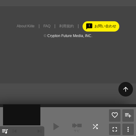
feedback
About Kiite
FAQ
利用規約
お問い合わせ
©
Crypton Future Media, INC.
arrow_upward
play_arrow
shuffle
fullscreen
more_vert
queue_music
skip_previous
skip_next
サビ