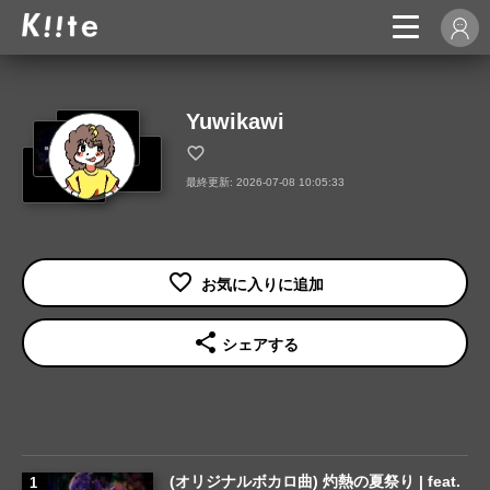
Yuwikawi
最終更新: 2026-07-08 10:05:33
share
シェアする
(オリジナルボカロ曲) 灼熱の夏祭り | feat.