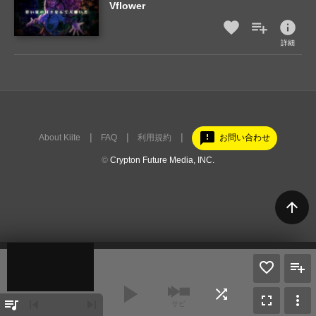
Vflower
info
詳細
feedback
About Kiite
FAQ
利用規約
お問い合わせ
©
Crypton Future Media, INC.
arrow_upward
play_arrow
shuffle
fullscreen
more_vert
queue_music
skip_previous
skip_next
サビ