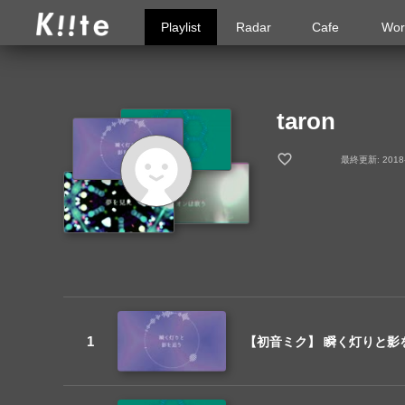
Playlist
Radar
Cafe
Wor
taron
最終更新: 2018-0
【初音ミク】 瞬く灯りと影を