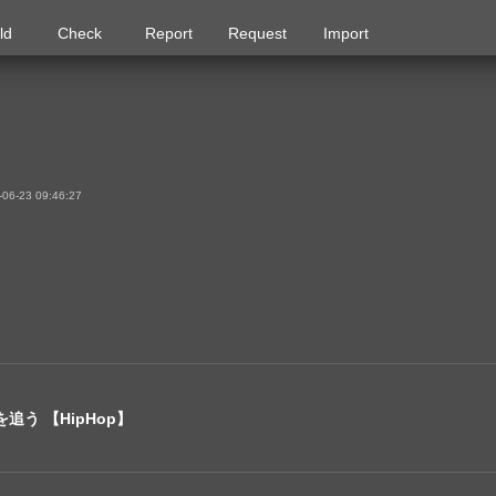
ld
Check
Report
Request
Import
6-23 09:46:27
追う 【HipHop】