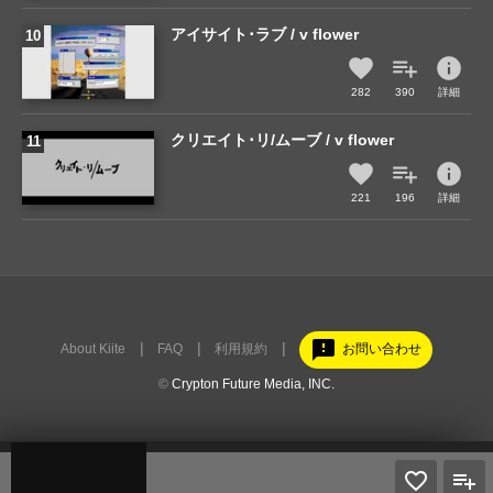
アイサイト･ラブ / v flower
info
282
390
詳細
クリエイト･リ/ムーブ / v flower
info
221
196
詳細
feedback
About Kiite
FAQ
利用規約
お問い合わせ
©
Crypton Future Media, INC.