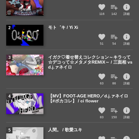
info
116
142
詳細
モト゛キ / Yi Xi
info
51
54
詳細
イガク♡着せ替えコレクション～キラって
☆デコって☆メタメタREMIX～ / 三面相 vs
d.j.ァネイロ
info
63
86
詳細
【MV】FOOT-AGE HERO／d.j.ァネイロ
【#ボカコレ】 / ci flower
info
83
150
詳細
人間。 / 歌愛ユキ