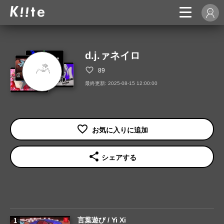
d.j.ァネイロ
89
最終更新: 2025-08-15 12:00:00
share
シェアする
言葉遊び / Yi Xi