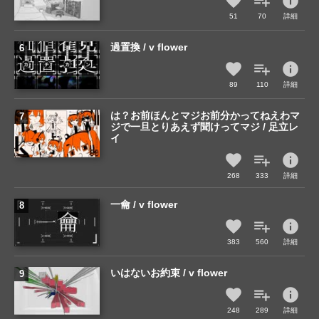
info
51
70
詳細
過置換 / v flower
info
89
110
詳細
は？お前ほんとマジお前分かってねえわマ
ジで一旦とりあえず聞けってマジ / 足立レ
イ
info
268
333
詳細
一龠 / v flower
info
383
560
詳細
いはないお約束 / v flower
info
248
289
詳細