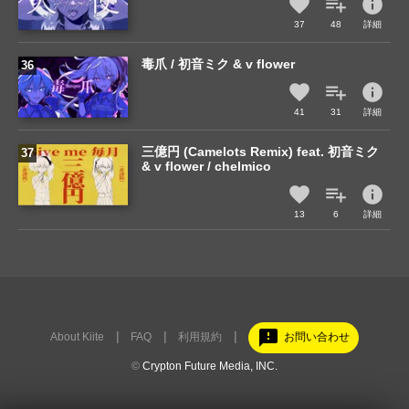
info
37
48
詳細
毒爪 / 初音ミク & v flower
info
41
31
詳細
三億円 (Camelots Remix) feat. 初音ミク
& v flower / chelmico
info
13
6
詳細
feedback
About Kiite
FAQ
利用規約
お問い合わせ
©
Crypton Future Media, INC.