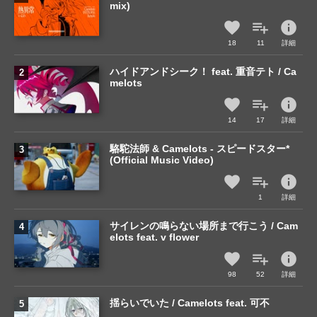
mix)
info
18
11
詳細
ハイドアンドシーク！ feat. 重音テト / Ca
melots
info
14
17
詳細
駱駝法師 & Camelots - スピードスター*
(Official Music Video)
info
1
詳細
サイレンの鳴らない場所まで行こう / Cam
elots feat. v flower
info
98
52
詳細
揺らいでいた / Camelots feat. 可不