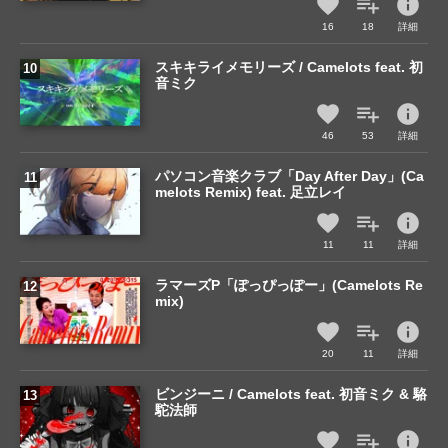
info
16
18
詳細
スキキライメモリーズ / Camelots feat. 初
音ミク
info
46
53
詳細
パソコン音楽クラブ「Day After Day」(Ca
melots Remix) feat. 足立レイ
info
11
11
詳細
ラマーズP「ぽっぴっぽー」(Camelots Re
mix)
info
20
11
詳細
ビンジーニ / Camelots feat. 初音ミク & 駱
駝法師
info