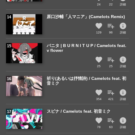
24
22
詳細
原口沙輔「人マニア」(Camelots Remix)
info
129
96
詳細
バニタ | B U R N I T U P / Camelots feat.
v flower
info
25
25
詳細
祈り(あるいは抒情詩) / Camelots feat. 初
音ミク
info
354
421
詳細
スピナ / Camelots feat. 初音ミク
info
78
63
詳細