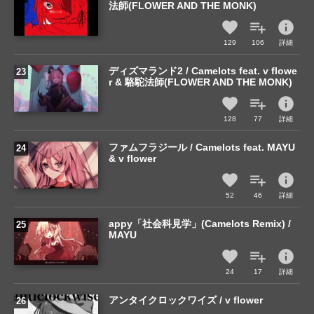
法師(FLOWER AND THE MONK)
info
129
106
詳細
ディズマランド2 / Camelots feat. v flowe
r & 駱駝法師(FLOWER AND THE MONK)
info
128
77
詳細
ファムフラジール / Camelots feat. MAYU
& v flower
info
52
46
詳細
appy「社会科見学」(Camelots Remix) /
MAYU
info
24
17
詳細
アンタイクロックワイズ / v flower