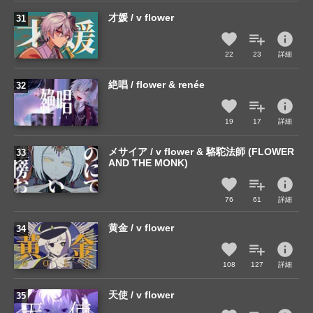
才媛 / v flower
info
22
23
詳細
絶唱 / flower & renée
info
19
17
詳細
メサイア / v flower & 駱駝法師 (FLOWER
AND THE MONK)
info
76
61
詳細
黄金 / v flower
info
108
127
詳細
天使 / v flower