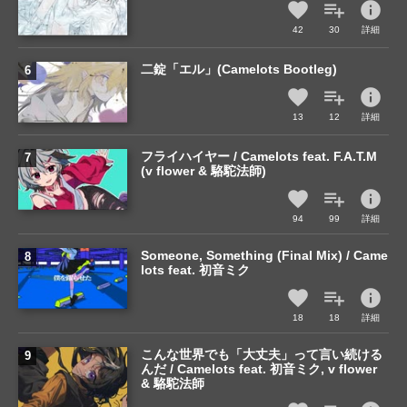
info
42
30
詳細
二錠「エル」(Camelots Bootleg)
info
13
12
詳細
フライハイヤー / Camelots feat. F.A.T.M
(v flower & 駱駝法師)
info
94
99
詳細
Someone, Something (Final Mix) / Came
lots feat. 初音ミク
info
18
18
詳細
こんな世界でも「大丈夫」って言い続ける
んだ / Camelots feat. 初音ミク, v flower
& 駱駝法師