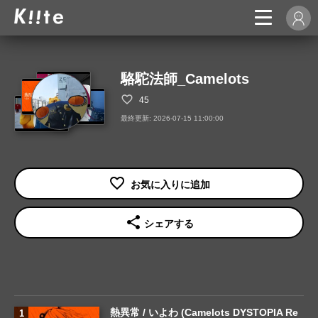
駱駝法師_Camelots
45
最終更新: 2026-07-15 11:00:00
share
シェアする
熱異常 / いよわ (Camelots DYSTOPIA Re