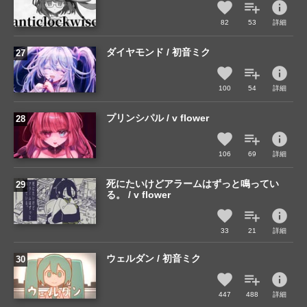
info
82
53
詳細
ダイヤモンド / 初音ミク
info
100
54
詳細
プリンシパル / v flower
info
106
69
詳細
死にたいけどアラームはずっと鳴ってい
る。 / v flower
info
33
21
詳細
ウェルダン / 初音ミク
info
447
488
詳細