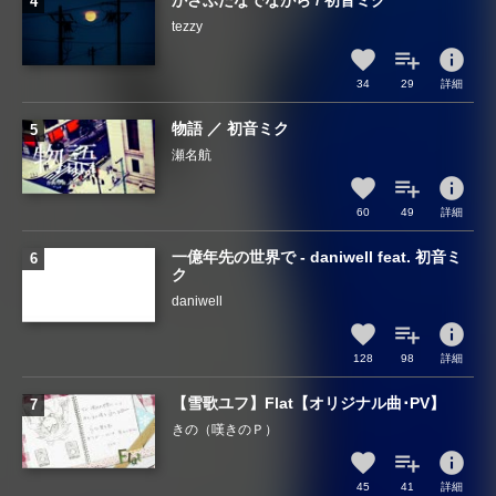
かさぶたなでながら / 初音ミク
tezzy
info
34
29
詳細
物語 ／ 初音ミク
瀬名航
info
60
49
詳細
一億年先の世界で - daniwell feat. 初音ミ
ク
daniwell
info
128
98
詳細
【雪歌ユフ】Flat【オリジナル曲･PV】
きの（嘆きのＰ）
info
45
41
詳細