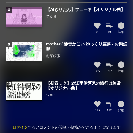
【AIきりたん】フューネ【オリジナル曲】
てんき
info
8
19
詳細
mother / 滲音かこい,ゆっくり霊夢 - お柴鉱
脈
お柴鉱脈
info
305
537
詳細
【初音ミク】於江宇伊阿呆の諸行は無常
【オリジナル曲】
ショミ
info
119
112
詳細
ログイン
するとコメントの閲覧・投稿ができるようになります