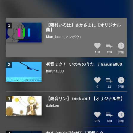
【猫村いろは】さかさまに【オリジナル
曲】
Man_boo（マンボウ）
info
150
129
詳細
初音ミク / いのちのうた / haruna808
haruna808
info
9
12
詳細
【鏡音リン】 trick art ! 【オリジナル曲】
dateken
info
225
180
詳細