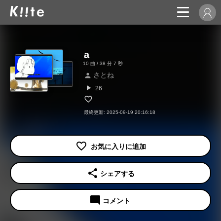
a
10 曲 / 38 分 7 秒
さとね
person
play_arrow
26
最終更新: 2025-09-19 20:16:18
share
シェアする
mode_comment
コメント