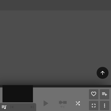
arrow_upward
play_arrow
shuffle
fullscreen
more_vert
queue_music
skip_previous
skip_next
サビ