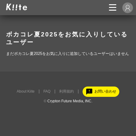
ボカコレ夏2025をお気に入りしている
ユーザー
まだボカコレ夏2025をお気に入りに追加しているユーザーはいません
feedback
About Kiite
FAQ
利用規約
お問い合わせ
©
Crypton Future Media, INC.