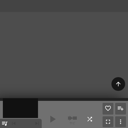
arrow_upward
play_arrow
shuffle
fullscreen
more_vert
queue_music
skip_previous
skip_next
サビ