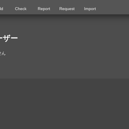
ld
Check
Report
Request
Import
ーザー
せん