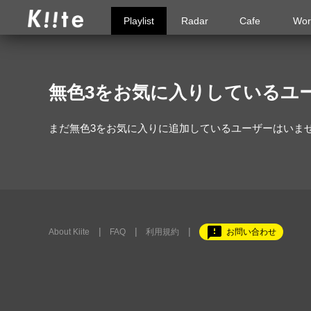
Playlist
Radar
Cafe
Wor
無色3をお気に入りしているユ
まだ無色3をお気に入りに追加しているユーザーはいま
feedback
About Kiite
FAQ
利用規約
お問い合わせ