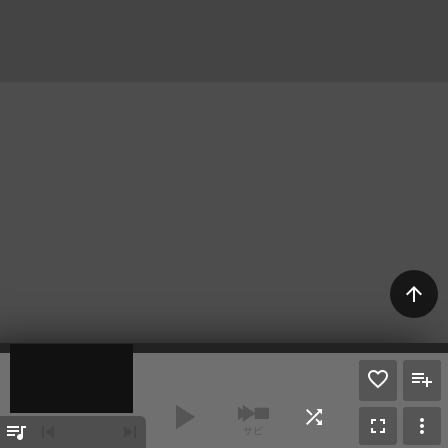
arrow_upward
play_arrow
shuffle
fullscreen
more_vert
queue_music
skip_previous
skip_next
サビ