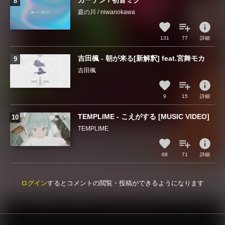
カーテン / 初音ミク
庭の川 / niwanokawa
info
131
77
詳細
吉田楓 - 朝が来る[新解釈] feat.宮舞モカ
吉田楓
info
9
15
詳細
TEMPLIME - こえがする [MUSIC VIDEO]
TEMPLIME
info
68
71
詳細
ログイン
するとコメントの閲覧・投稿ができるようになります