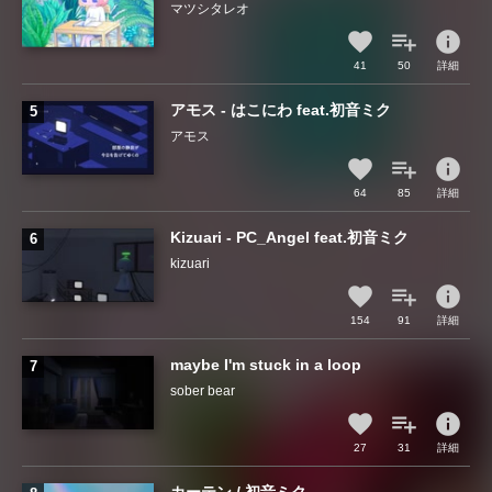
マツシタレオ
info
41
50
詳細
アモス - はこにわ feat.初音ミク
アモス
info
64
85
詳細
Kizuari - PC_Angel feat.初音ミク
kizuari
info
154
91
詳細
maybe I'm stuck in a loop
sober bear
info
27
31
詳細