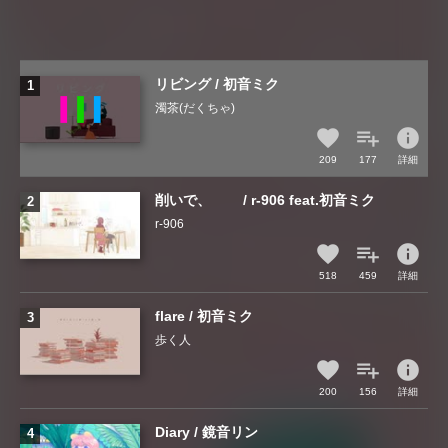
リビング / 初音ミク
濁茶(だくちゃ)
info
209
177
詳細
削いで、 / r-906 feat.初音ミク
r-906
info
518
459
詳細
flare / 初音ミク
歩く人
info
200
156
詳細
Diary / 鏡音リン