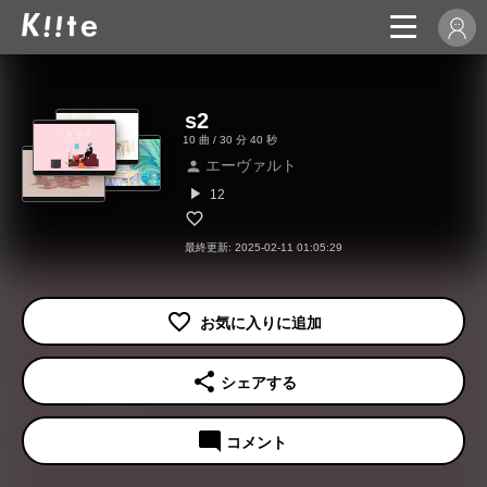
s2
10 曲 / 30 分 40 秒
エーヴァルト
person
play_arrow
12
最終更新: 2025-02-11 01:05:29
share
シェアする
mode_comment
コメント