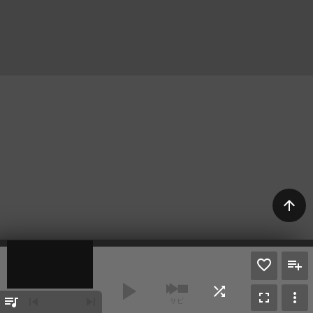
arrow_upward
play_arrow
shuffle
fullscreen
more_vert
queue_music
skip_previous
skip_next
サビ