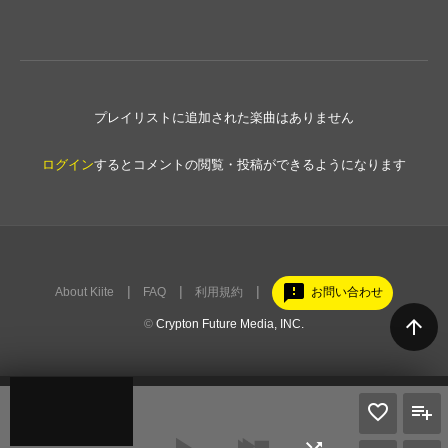
プレイリストに追加された楽曲はありません
ログイン
するとコメントの閲覧・投稿ができるようになります
feedback
About Kiite
FAQ
利用規約
お問い合わせ
arrow_upward
©
Crypton Future Media, INC.