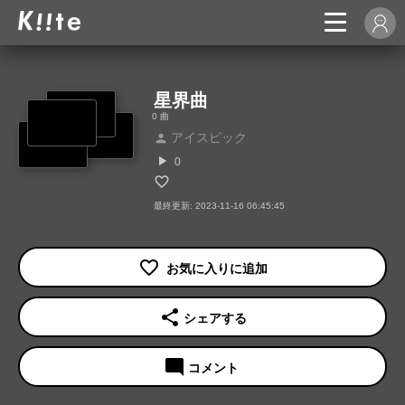
星界曲
0 曲
アイスピック
person
play_arrow
0
最終更新: 2023-11-16 06:45:45
share
シェアする
mode_comment
コメント