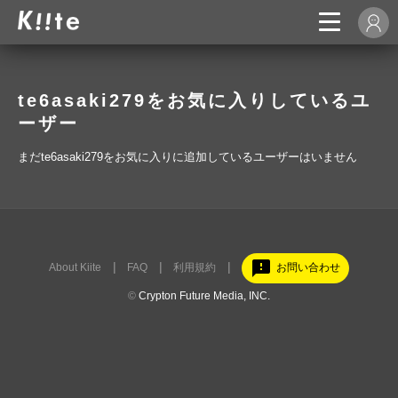
te6asaki279をお気に入りしているユ
ーザー
まだte6asaki279をお気に入りに追加しているユーザーはいません
feedback
About Kiite
FAQ
利用規約
お問い合わせ
©
Crypton Future Media, INC.