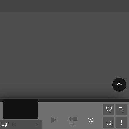
arrow_upward
play_arrow
shuffle
fullscreen
more_vert
queue_music
skip_previous
skip_next
サビ