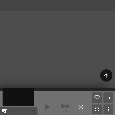
arrow_upward
play_arrow
shuffle
fullscreen
more_vert
queue_music
skip_previous
skip_next
サビ