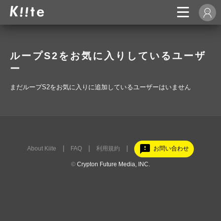
ループS2をお気に入りしているユーザ
ー
まだループS2をお気に入りに追加しているユーザーはいません
feedback
About Kiite
FAQ
利用規約
お問い合わせ
©
Crypton Future Media, INC.