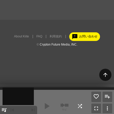
feedback
About Kiite
FAQ
利用規約
お問い合わせ
©
Crypton Future Media, INC.
arrow_upward
play_arrow
shuffle
fullscreen
more_vert
queue_music
skip_previous
skip_next
サビ