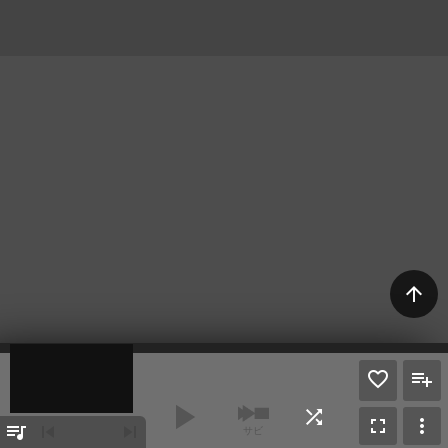
arrow_upward
play_arrow
shuffle
fullscreen
more_vert
queue_music
skip_previous
skip_next
サビ