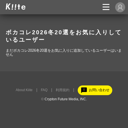
ボカコレ2026冬20選をお気に入りして
いるユーザー
まだボカコレ2026冬20選をお気に入りに追加しているユーザーはいま
せん
feedback
About Kiite
FAQ
利用規約
お問い合わせ
©
Crypton Future Media, INC.