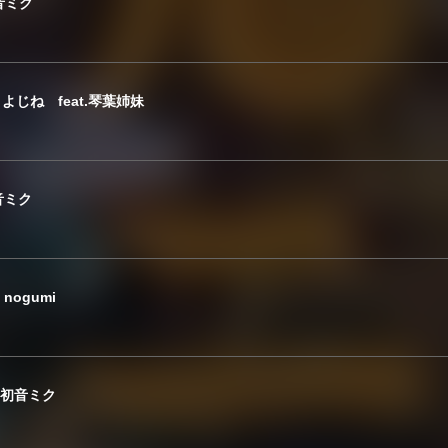
 初音ミク
よじね feat.琴葉姉妹
初音ミク
nogumi
at.初音ミク