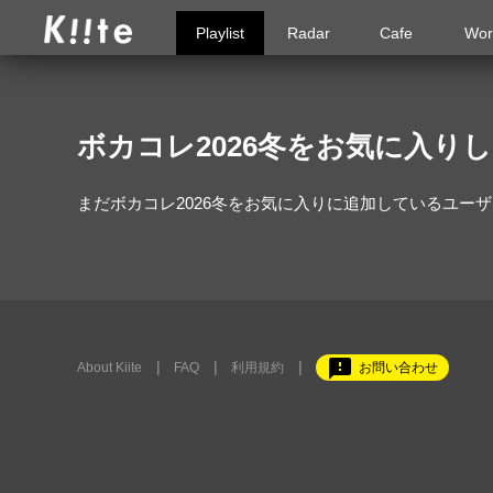
Playlist
Radar
Cafe
Wor
ボカコレ2026冬をお気に入り
まだボカコレ2026冬をお気に入りに追加しているユー
feedback
About Kiite
FAQ
利用規約
お問い合わせ