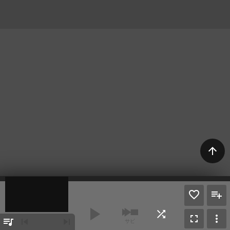
arrow_upward
play_arrow
shuffle
fullscreen
more_vert
queue_music
skip_previous
skip_next
サビ