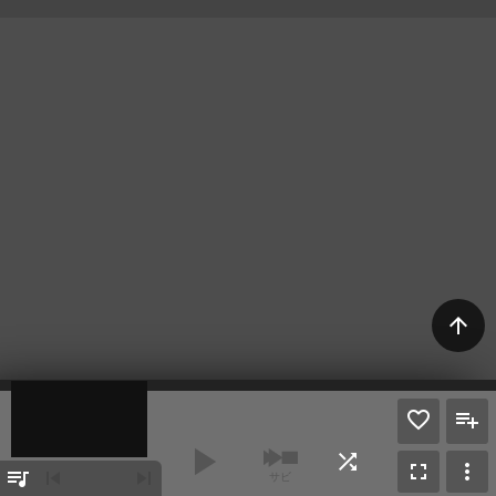
arrow_upward
play_arrow
shuffle
fullscreen
more_vert
queue_music
skip_previous
skip_next
サビ