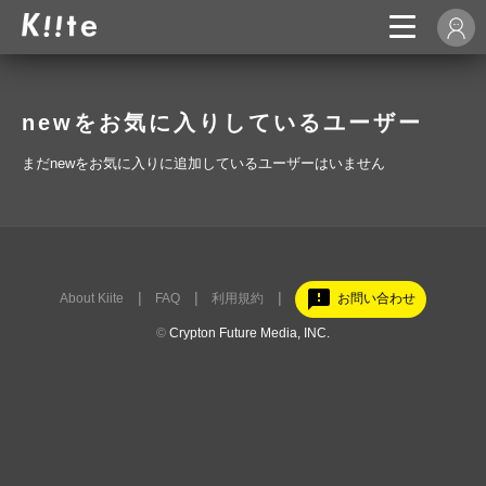
newをお気に入りしているユーザー
まだnewをお気に入りに追加しているユーザーはいません
feedback
About Kiite
FAQ
利用規約
お問い合わせ
©
Crypton Future Media, INC.