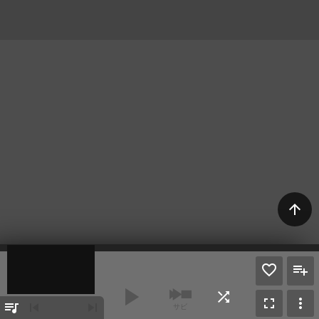
arrow_upward
play_arrow
shuffle
fullscreen
more_vert
queue_music
skip_previous
skip_next
サビ