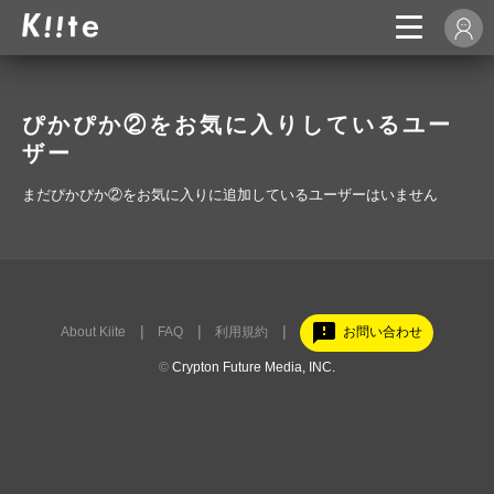
ぴかぴか②をお気に入りしているユー
ザー
まだぴかぴか②をお気に入りに追加しているユーザーはいません
feedback
About Kiite
FAQ
利用規約
お問い合わせ
©
Crypton Future Media, INC.