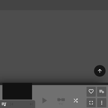
arrow_upward
play_arrow
shuffle
fullscreen
more_vert
queue_music
skip_previous
skip_next
サビ