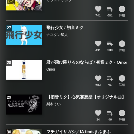
カラスヤサボウ
info
741
681
詳細
飛行少女 / 初音ミク
ナユタン星人
info
431
388
詳細
君が飛び降りるのならば / 初音ミク - Omoi
Omoi
info
683
767
詳細
【初音ミク】心気妄想壁【オリジナル曲】
梨本うい
info
34
46
詳細
マチガイサガシ／IA feat.まふまふ