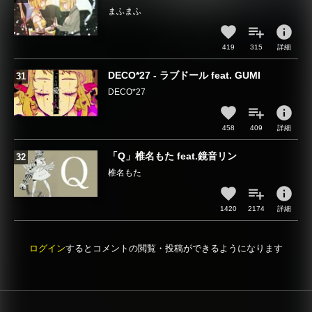
まふまふ
info
419
315
詳細
DECO*27 - ラブドール feat. GUMI
DECO*27
info
458
409
詳細
「Q」椎名もた feat.鏡音リン
椎名もた
info
1420
2174
詳細
ログイン
するとコメントの閲覧・投稿ができるようになります