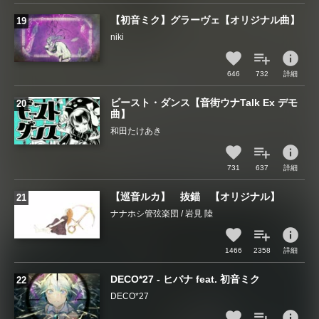
【初音ミク】グラーヴェ【オリジナル曲】
niki
info
646
732
詳細
ビースト・ダンス【音街ウナTalk Ex デモ
曲】
和田たけあき
info
731
637
詳細
【巡音ルカ】 抜錨 【オリジナル】
ナナホシ管弦楽団 / 岩見 陸
info
1466
2358
詳細
DECO*27 - ヒバナ feat. 初音ミク
DECO*27
info