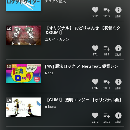
ナユタン星人
info
912
1259
詳細
【オリジナル】 おどりゃんせ 【初音ミク
＆GUMI】
ユリイ・カノン
info
871
887
詳細
[MV] 脱法ロック ／ Neru feat. 鏡音レン
Neru
info
1737
1861
詳細
【GUMI】 透明エレジー 【オリジナル曲】
n-buna
info
1173
1492
詳細