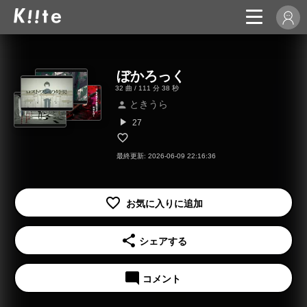
ぼかろっく
32 曲 / 111 分 38 秒
ときうら
person
play_arrow
27
最終更新: 2026-06-09 22:16:36
share
シェアする
mode_comment
コメント