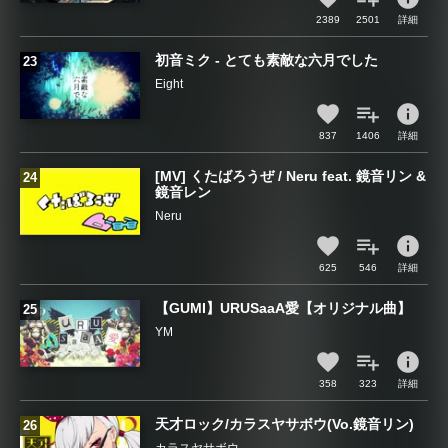
2389
2501
詳細
初音ミク - とても素敵な六月でした
Eight
info
837
1406
詳細
[MV] くたばろうぜ / Neru feat. 鏡音リン &
鏡音レン
Neru
info
625
546
詳細
【GUMI】URUSaaA愛【オリジナル曲】
YM
info
358
323
詳細
天才ロック/カラスヤサボウ(Vo.鏡音リン)