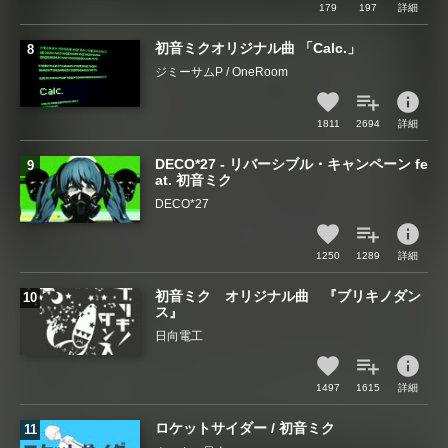
179
197
詳細
初音ミクオリジナル曲 「Calc.」
ジミーサムP / OneRoom
info
1811
2694
詳細
DECO*27 - リバーシブル・キャンペーン fe
at. 初音ミク
DECO*27
info
1250
1289
詳細
初音ミク オリジナル曲 『ブリキノダン
ス』
日向電工
info
1497
1615
詳細
ロケットサイダー / 初音ミク