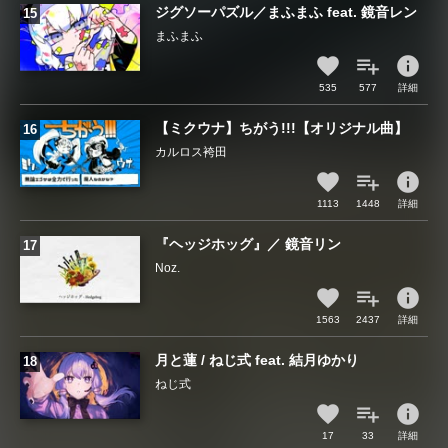
ジグソーパズル／まふまふ feat. 鏡音レン
まふまふ
info
535
577
詳細
【ミクウナ】ちがう!!!【オリジナル曲】
カルロス袴田
info
1113
1448
詳細
『ヘッジホッグ』／ 鏡音リン
Noz.
info
1563
2437
詳細
月と蓮 / ねじ式 feat. 結月ゆかり
ねじ式
info
17
33
詳細