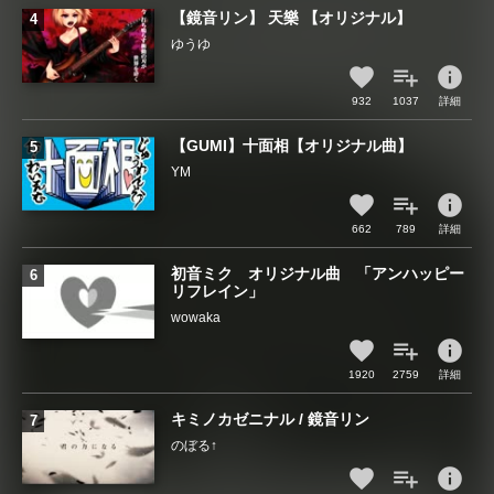
【鏡音リン】 天樂 【オリジナル】
ゆうゆ
info
932
1037
詳細
【GUMI】十面相【オリジナル曲】
YM
info
662
789
詳細
初音ミク オリジナル曲 「アンハッピー
リフレイン」
wowaka
info
1920
2759
詳細
キミノカゼニナル / 鏡音リン
のぼる↑
info