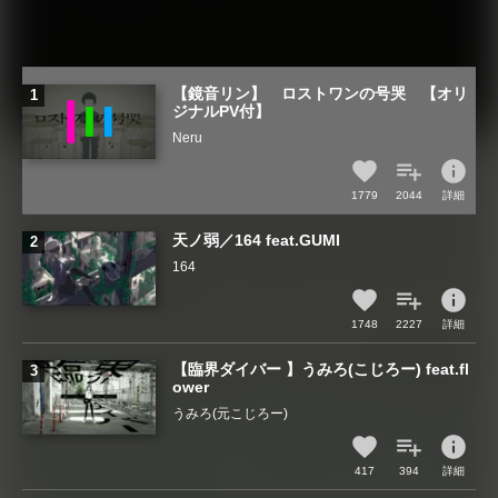
【鏡音リン】 ロストワンの号哭 【オリ
ジナルPV付】
Neru
info
1779
2044
詳細
天ノ弱／164 feat.GUMI
164
info
1748
2227
詳細
【臨界ダイバー 】うみろ(こじろー) feat.fl
ower
うみろ(元こじろー)
info
417
394
詳細