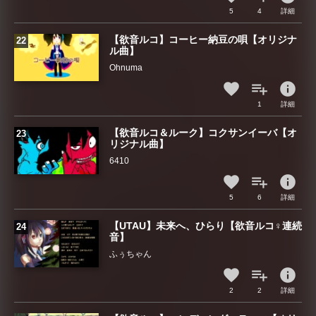
5
4
詳細
【欲音ルコ】コーヒー納豆の唄【オリジナ
ル曲】
Ohnuma
info
1
詳細
【欲音ルコ＆ルーク】コクサンイーバ【オ
リジナル曲】
6410
info
5
6
詳細
【UTAU】未来へ、ひらり【欲音ルコ♀連続
音】
ふぅちゃん
info
2
2
詳細