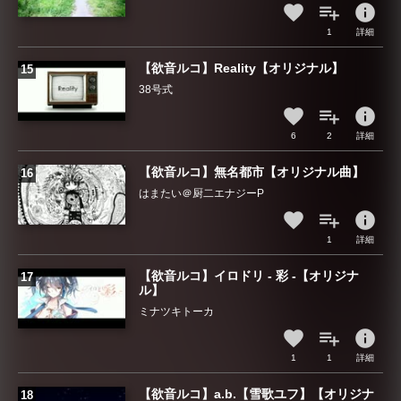
info
1
詳細
【欲音ルコ】Reality【オリジナル】
38号式
info
6
2
詳細
【欲音ルコ】無名都市【オリジナル曲】
はまたい＠厨二エナジーP
info
1
詳細
【欲音ルコ】イロドリ - 彩 -【オリジナ
ル】
ミナツキトーカ
info
1
1
詳細
【欲音ルコ】a.b.【雪歌ユフ】【オリジナ