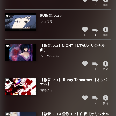
2
詳細
赩/欲音ルコ♂
フコワラ
info
3
4
詳細
【欲音ルコ】NIGHT【UTAUオリジナル
曲】
へっどふぉん
info
1
詳細
【欲音ルコ】 Rusty Tomorrow 【オリジ
ナル】
雷地ゆう
info
1
詳細
【欲音ルコ＆雪歌ユフ】白夜【オリジナル