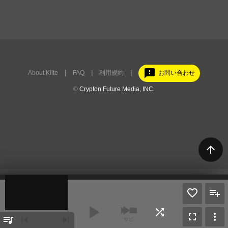
feedback
About Kiite
FAQ
利用規約
お問い合わせ
©
Crypton Future Media, INC.
arrow_upward
play_arrow
shuffle
fullscreen
more_vert
queue_music
skip_previous
skip_next
サビ