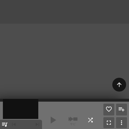
arrow_upward
play_arrow
shuffle
fullscreen
more_vert
queue_music
skip_previous
skip_next
サビ