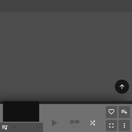
arrow_upward
play_arrow
shuffle
fullscreen
more_vert
queue_music
skip_previous
skip_next
サビ