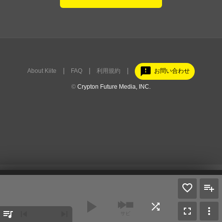
feedback
About Kiite
FAQ
利用規約
お問い合わせ
©
Crypton Future Media, INC.
play_arrow
shuffle
fullscreen
more_vert
queue_music
skip_previous
skip_next
サビ