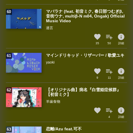
マバラナ (feat. 初音ミク, 春日部つむぎβ,
音街ウナ, multiβ-N m04, Ongak) Official
Music Video
過言
info
35
50
詳細
マインドリキッド・リザーバー / 歌愛ユキ
yaoki
info
9
11
詳細
【オリジナル曲】病名『白雪姫症候群』
【初音ミク】
羊歯食物
info
4
詳細
恋離/Azu feat.可不