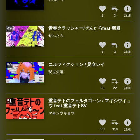
info
1
3
詳細
青春クラッシャー/ぜんたろfeat.羽累
ぜんたろ
info
1
3
詳細
ニルフィクション / 足立レイ
現世欠落
info
28
22
詳細
重音テトのフェルタゴ～ン / マキシウキョ
ウ feat.重音テトSV
マキシウキョウ
info
307
318
詳細