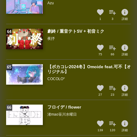
Azu
info
1
3
詳細
劇終 / 重音テトSV + 初音ミク
夜抒
info
75
86
詳細
【ボカコレ2024冬】Omoide feat.可不【オ
リジナル】
COCOLO*
info
27
23
詳細
フロイデ / flower
渚mao笹川水曜日
info
139
120
詳細