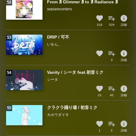
From ∄ Glimmer ∄ to ∄ Radiance ∄
sepiarecorders
info
319
529
詳細
DRIP / 可不
いをん。
info
3
詳細
Vanity / シータ feat.初音ミク
シータ
info
23
40
詳細
クラクラ踊り場 / 初音ミク
カホウダイキ
info
1
2
詳細