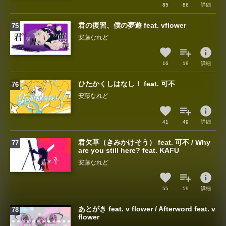
85
86
詳細
君の復習、僕の夢遊 feat. vflower
安藤なれど
info
16
19
詳細
ひたかくしはなし！ feat. 可不
安藤なれど
info
41
49
詳細
君欠草（きみかけそう） feat. 可不 / Why
are you still here? feat. KAFU
安藤なれど
info
55
59
詳細
あとがき feat. v flower / Afterword feat. v
flower