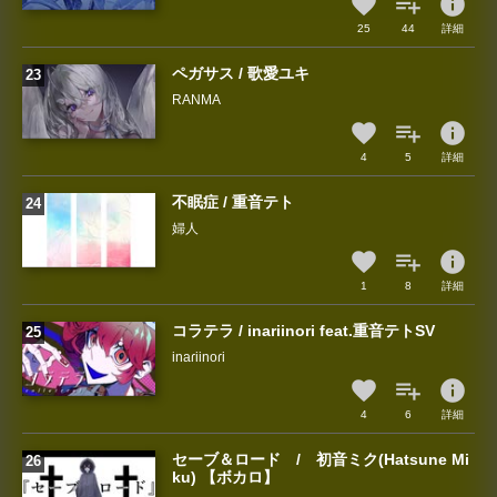
info
25
44
詳細
ペガサス / 歌愛ユキ
RANMA
info
4
5
詳細
不眠症 / 重音テト
婦人
info
1
8
詳細
コラテラ / inariinori feat.重音テトSV
inaɾiinoɾi
info
4
6
詳細
セーブ＆ロード / 初音ミク(Hatsune Mi
ku) 【ボカロ】