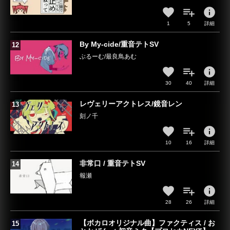
info
1
5
詳細
By My-cide/重音テトSV
ぶるーむ/最良鳥あむ
info
30
40
詳細
レヴェリーアクトレス/鏡音レン
刻ノ千
info
10
16
詳細
非常口 / 重音テトSV
報瀬
info
28
26
詳細
【ボカロオリジナル曲】ファクティス / お