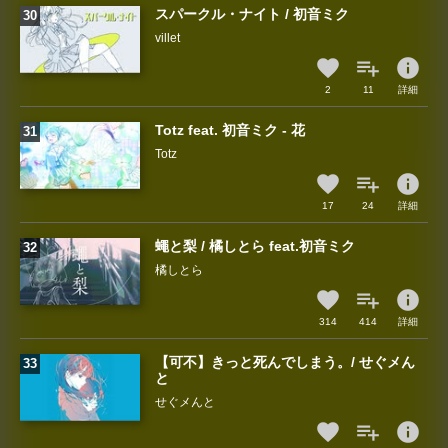
スパークル・ナイト / 初音ミク
villet
info
2
11
詳細
Totz feat. 初音ミク - 花
Totz
info
17
24
詳細
蠅と梨 / 橘しとら feat.初音ミク
橘しとら
info
314
414
詳細
【可不】きっと死んでしまう。/ せぐメん
と
せぐメんと
info