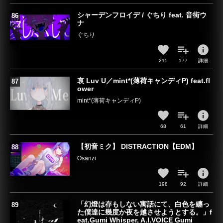
シャーデンフロイデ / ぐちり feat. 音街ウ
ナ
ぐちり
info
215
177
詳細
哀 Luv U／mint*(薄荷キャンディP) feat.fl
ower
mint*(薄荷キャンディP)
info
68
61
詳細
【初音ミク】 DISTRACTION【EDM】
Osanzi
info
198
92
詳細
「幻燈は存もしない寓話にて、白色を纏っ
た僕達に幾度か夜を越させようとする。」f
eat.Gumi Whisper, A.I.VOICE Gumi