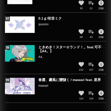
info
30
21
詳細
0.1ｇ/初音ミク
quxono
info
68
43
詳細
ときめき！スター☆ランド！。feat.可不
【A4。】
A4。
info
222
157
詳細
春霞、霾風に靉靆く / mawari feat. 星界
mawari
info
114
119
詳細