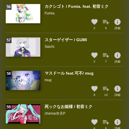
カクシゴト / Fumia. feat. 初音ミク
Fumia.
info
2
6
詳細
スターゲイザー / GUMI
Saichi
info
2
7
詳細
マスドール feat.可不/ mug
mug
info
6
13
詳細
死ックなお姫様 / 初音ミク
cheina/弁舌P
info
4
8
詳細