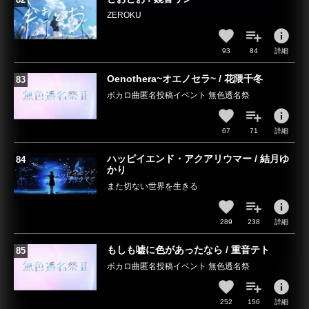
ZEROKU
info
93
84
詳細
Oenothera~オエノセラ~ / 花隈千冬
ボカロ曲匿名投稿イベント 無色透名祭
info
67
71
詳細
ハッピイエンド・アクアリウマー / 結月ゆ
かり
また切ない世界を生きる
info
289
238
詳細
もしも嘘に色があったなら / 重音テト
ボカロ曲匿名投稿イベント 無色透名祭
info
252
156
詳細