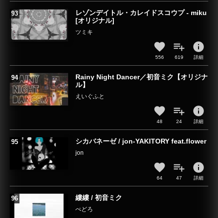
レゾンデイトル・カレイドスコウプ - miku
[オリジナル]
ツミキ
info
556
619
詳細
Rainy Night Dancer／初音ミク【オリジナ
ル】
えいぐふと
info
48
24
詳細
シカバネーゼ / jon-YAKITORY feat.flower
jon
info
64
47
詳細
縷縷 / 初音ミク
ぺどろ