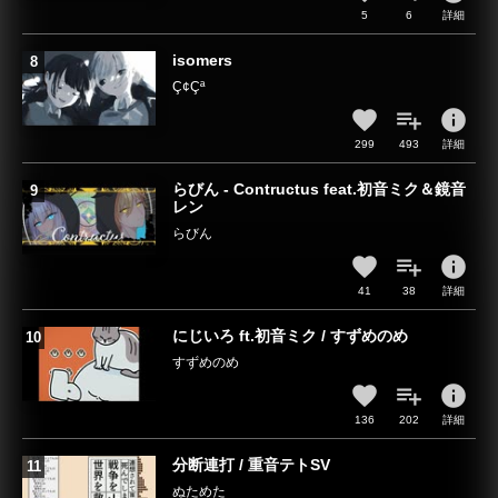
5
6
詳細
isomers
Ç¢Çª
info
299
493
詳細
らびん - Contructus feat.初音ミク＆鏡音
レン
らびん
info
41
38
詳細
にじいろ ft.初音ミク / すずめのめ
すずめのめ
info
136
202
詳細
分断連打 / 重音テトSV
ぬためた