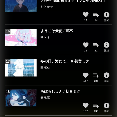
とかぜ feat.初音ミク【プロセカNEXT】
おとかぜ
info
12
14
詳細
ようこそ天使 / 可不
幽レイ
info
12
21
詳細
冬の日。海にて、 ft.初音ミク
園端石
info
157
186
詳細
あぼるしょん / 初音ミク
春浅葱
info
132
130
詳細