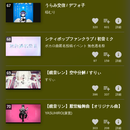
うらみ交信 / デフォ子
稲むり
info
320
601
詳細
シティポップファンクラブ / 初音ミク
ボカロ曲匿名投稿イベント 無色透名祭
info
97
159
詳細
【鏡音レン】空中分解 / すりぃ
すりぃ
info
396
337
詳細
【鏡音リン】厭世輪舞曲【オリジナル曲】
YASUHIRO(康寛)
info
303
208
詳細