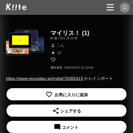
マイリス！ (1)
99 曲 / 321 分 22 秒
こん
person
play_arrow
27
最終更新: 2026-03-07 01:24:54
https://www.nicovideo.jp/mylist/76382413
からインポート
share
シェアする
mode_comment
コメント