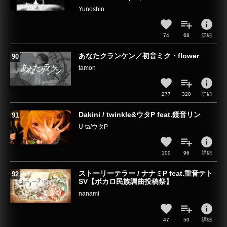
Yunoshin
info
74
68
詳細
あなたクランケン／初音ミク・flower
tamon
info
277
320
詳細
Dakini / twinkle&ウタP feat.鏡音リン
U-ta/ウタP
info
100
96
詳細
ストーリーテラー / ナナミP feat.重音テト
SV【ボカロ民族調曲投稿祭】
nanami
info
47
50
詳細