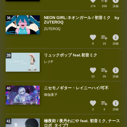
info
174
208
詳細
NEON GIRL:ネオンガール / 初音ミク by
ZUTEROQ
ZUTEROQ
info
8
18
詳細
リュックポップ feat.初音ミク
レクP
info
33
28
詳細
ニセモノギター・レイニーハイ/可不
御伽童子
info
2
3
詳細
極夜街 / 夜丹れにや feat. 初音ミク, ナース
ロボ_タイプT