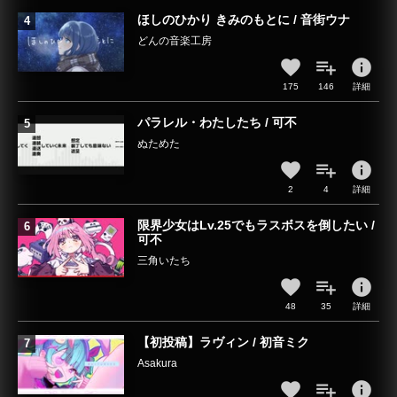
ほしのひかり きみのもとに / 音街ウナ
どんの音楽工房
info
175
146
詳細
パラレル・わたしたち / 可不
ぬためた
info
2
4
詳細
限界少女はLv.25でもラスボスを倒したい /
可不
三角いたち
info
48
35
詳細
【初投稿】ラヴィン / 初音ミク
Asakura
info