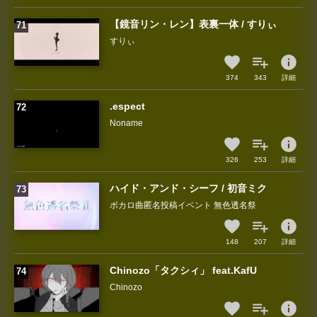
【鏡音リン・レン】表裏一体 / すりぃ
すりぃ
info
374
343
詳細
.espect
Noname
info
326
253
詳細
ハイド・アンド・シーフ / 初音ミク
ボカロ曲匿名投稿イベント 無色透名祭
info
148
207
詳細
Chinozo「タクシィ」 feat.KafU
Chinozo
info