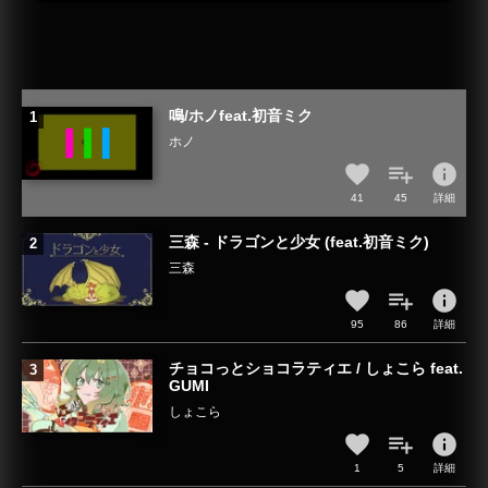
鳴/ホノfeat.初音ミク
ホノ
info
41
45
詳細
三森 - ドラゴンと少女 (feat.初音ミク)
三森
info
95
86
詳細
チョコっとショコラティエ / しょこら feat.
GUMI
しょこら
info
1
5
詳細