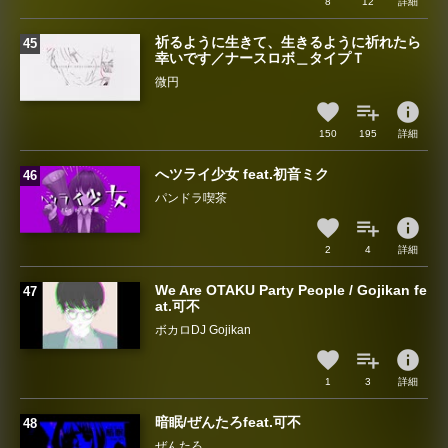
8
12
詳細
祈るように生きて、生きるように祈れたら
幸いです／ナースロボ＿タイプＴ
微円
info
150
195
詳細
へツライ少女 feat.初音ミク
パンドラ喫茶
info
2
4
詳細
We Are OTAKU Party People / Gojikan fe
at.可不
ボカロDJ Gojikan
info
1
3
詳細
暗眠/ぜんたろfeat.可不
ぜんたろ