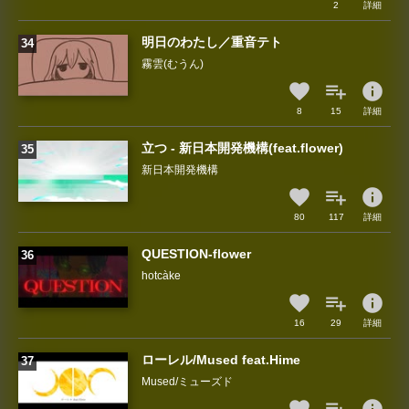
2
詳細
明日のわたし／重音テト
霧雲(むうん)
info
8
15
詳細
立つ - 新日本開発機構(feat.flower)
新日本開発機構
info
80
117
詳細
QUESTION-flower
hotcàke
info
16
29
詳細
ローレル/Mused feat.Hime
Mused/ミューズド