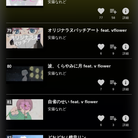
安藤なれど
info
77
58
詳細
オリジナラヌパッチアート feat. vflower
安藤なれど
info
6
9
詳細
波、くらやみに月 feat. v flower
安藤なれど
info
7
9
詳細
自省のせい feat. v flower
安藤なれど
info
6
3
詳細
どおどお / 鏡音リン