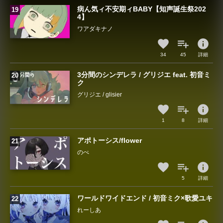
病ん気ィ不安期ィBABY【知声誕生祭202
4】
ワアダキナノ
info
34
45
詳細
3分間のシンデレラ / グリジエ feat. 初音ミ
ク
グリジエ / glisier
info
1
8
詳細
アポトーシス/flower
のぺ
info
5
詳細
ワールドワイドエンド / 初音ミク×歌愛ユキ
れーしあ