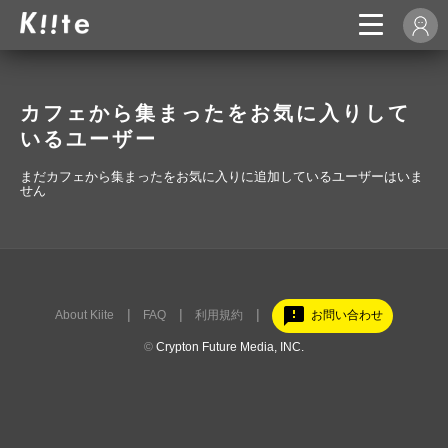
カフェから集まったをお気に入りして
いるユーザー
まだカフェから集まったをお気に入りに追加しているユーザーはいま
せん
feedback
About Kiite
FAQ
利用規約
お問い合わせ
©
Crypton Future Media, INC.