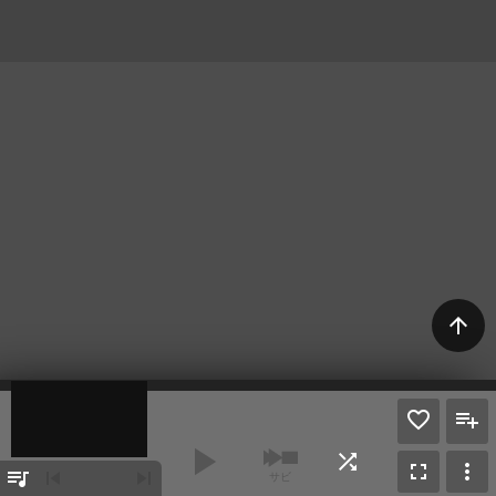
arrow_upward
play_arrow
shuffle
fullscreen
more_vert
queue_music
skip_previous
skip_next
サビ