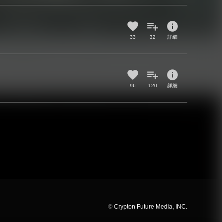
info
33
32
詳細
info
96
120
詳細
©
Crypton Future Media, INC.