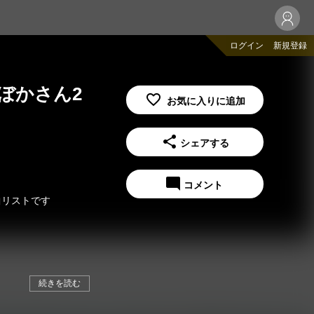
ログイン
新規登録
刊ぼかさん2
share
シェアする
mode_comment
コメント
楽曲リストです
続きを読む