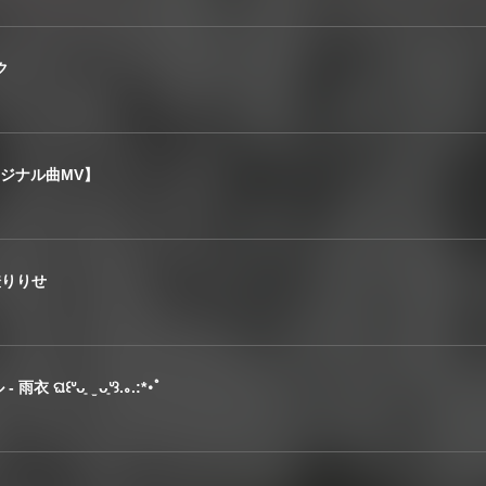
ク
リジナル曲MV】
彩澄りりせ
꒰ᐡᴗ͈ ̫ ᴗ͈ᐡ꒱.｡.:*･ﾟ