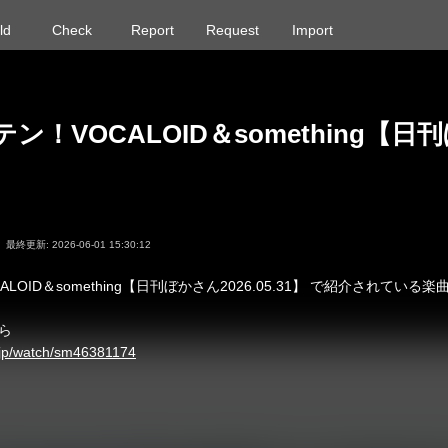
ld
Check
Report
Request
Import
ン！VOCALOID＆something【日
最終更新: 2026-06-01 15:30:12
LOID＆something【日刊ぼかさん2026.05.31】 で紹介されている
ら
o.jp/watch/sm46381174
序は、ランキングの順位とは異なります