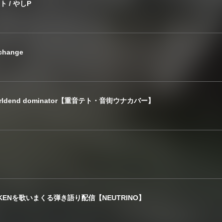
ト / やしP
change
dend dominator【重音テト・音街ウナカバー】
ICKENを歌いまくる弾き語り配信【NEUTRINO】