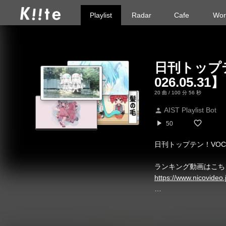
Playlist
Radar
Cafe
Wor
日刊トップテ
026.05.31】
20 曲 / 100 分 56 秒
AIST Playlist Bot
person
play_arrow
50
日刊トップテン！VOCA
ランキング動画はこち
https://www.nicovide
※ プレイリストの順