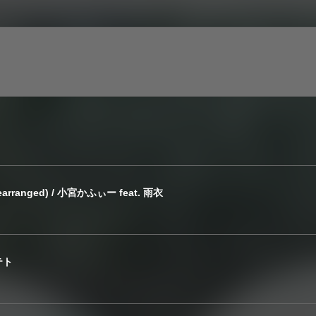
anged) / 小宮かふぃー feat. 雨衣
テト