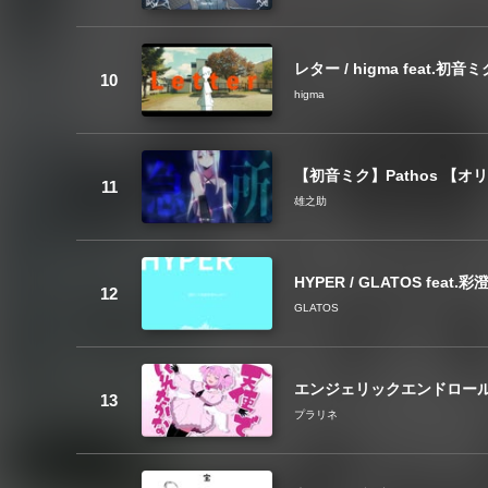
レター / higma feat.初音ミ
higma
【初音ミク】Pathos 【オ
雄之助
HYPER / GLATOS feat.
GLATOS
エンジェリックエンドロール - 雨衣 ଘ
プラリネ