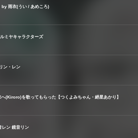
 by 雨衣(うい / あめころ)
ith ナルミヤキャラクターズ
.鏡音リン・レン
未来へ(Kiroro)を歌ってもらった【つくよみちゃん・紲星あかり】
t.鏡音レン 鏡音リン