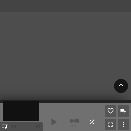
arrow_upward
play_arrow
shuffle
fullscreen
more_vert
queue_music
skip_previous
skip_next
サビ