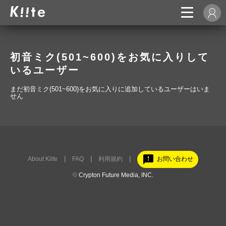
初音ミク(501~600)をお気に入りして
いるユーザー
まだ初音ミク(501~600)をお気に入りに追加しているユーザーはいま
せん
feedback
About Kiite
FAQ
利用規約
お問い合わせ
©
Crypton Future Media, INC.