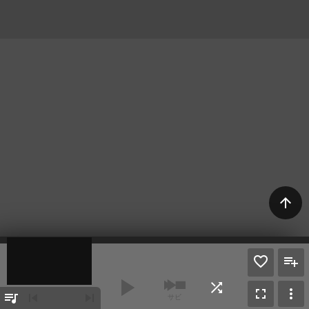
arrow_upward
play_arrow
shuffle
fullscreen
more_vert
queue_music
skip_previous
skip_next
サビ