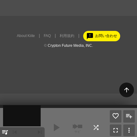
feedback
About Kiite
FAQ
利用規約
お問い合わせ
©
Crypton Future Media, INC.
arrow_upward
play_arrow
shuffle
fullscreen
more_vert
queue_music
skip_previous
skip_next
サビ