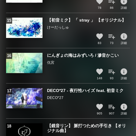
info
78
86
詳細
【初音ミク】 「 stray 」 【オリジナル】
けーだっしゅ
info
83
73
詳細
にんぎょの海はみずいろ / 滲音かこい
仇宮
info
148
93
詳細
DECO*27 - 夜行性ハイズ feat. 初音ミク
DECO*27
info
905
907
詳細
【鏡音リン】 脈打つための手引き 【オリ
ジナル曲】