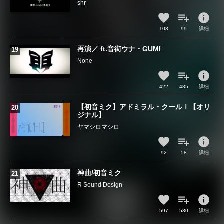
shr
info
103
99
詳細
再演／ ft.音街ウナ・GUMI
None
info
422
485
詳細
【初音ミク】アドミラル・クールⅠ【オリ
ジナル】
ヤマシロマシロ
info
92
58
詳細
神曲/初音ミク
R Sound Design
info
597
530
詳細