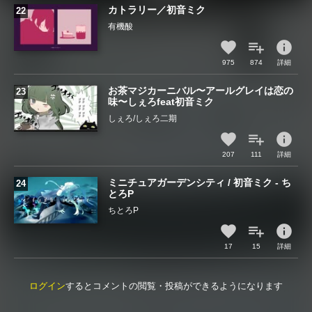
カトラリー／初音ミク
有機酸
info
975
874
詳細
お茶マジカーニバル〜アールグレイは恋の
味〜しぇろfeat初音ミク
しぇろ/しぇろ二期
info
207
111
詳細
ミニチュアガーデンシティ / 初音ミク - ち
とろP
ちとろP
info
17
15
詳細
ログイン
するとコメントの閲覧・投稿ができるようになります