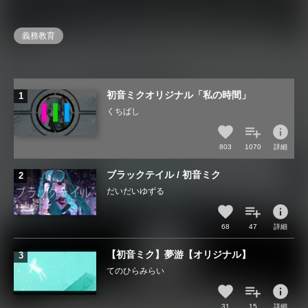
義務教育
初音ミクオリジナル「私の時間」
くちばし
info
803
1070
詳細
ブラックテイル / 初音ミク
だいだいゆずる
info
68
47
詳細
【初音ミク】夢游【オリジナル】
てのひらみらい
info
31
15
詳細