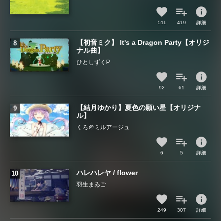
info
511
419
詳細
【初音ミク】 It's a Dragon Party【オリジ
ナル曲】
ひとしずくP
info
92
61
詳細
【結月ゆかり】夏色の願い星【オリジナ
ル】
くろ＠ミルアージュ
info
6
5
詳細
ハレハレヤ / flower
羽生まゐご
info
249
307
詳細