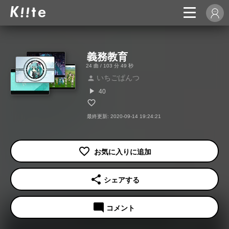
義務教育
24 曲 / 103 分 49 秒
いちごぱんつ
person
play_arrow
40
最終更新: 2020-09-14 19:24:21
share
シェアする
mode_comment
コメント