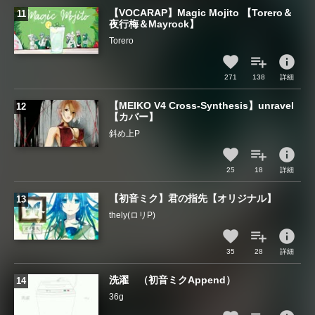
【VOCARAP】Magic Mojito 【Torero＆
夜行梅＆Mayrock】
Torero
info
271
138
詳細
【MEIKO V4 Cross-Synthesis】unravel
【カバー】
斜め上P
info
25
18
詳細
【初音ミク】君の指先【オリジナル】
thely(ロリP)
info
35
28
詳細
洗濯 （初音ミクAppend）
36g