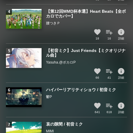
【第12回MMD杯本選】Heart Beats【全ボ
カロでカバー】
腰つきＰ
info
18
16
詳細
【初音ミク】Just Friends【ミクオリジナ
ル曲】
Yasuha.@ボカロP
info
66
41
詳細
ハイパーリアリティショウ / 初音ミク
鬱P
info
641
618
詳細
哀の隙間 / 初音ミク
MIMI