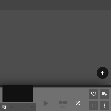
arrow_upward
play_arrow
shuffle
fullscreen
more_vert
queue_music
skip_previous
skip_next
サビ