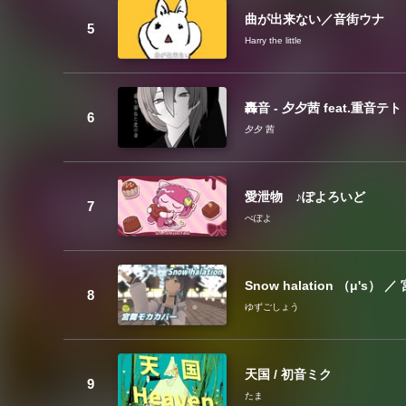
曲が出来ない／音街ウナ
Harry the little
轟音 - 夕夕茜 feat.重音テト
夕夕 茜
愛泄物 ♪ぽよろいど
ぺぽよ
Snow halation （μ's）
ゆずごしょう
天国 / 初音ミク
たま