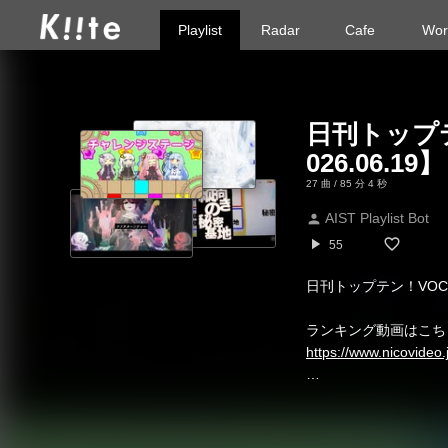
Playlist
Radar
Cafe
Wor
日刊トップテ
026.06.19】
27 曲 / 85 分 4 秒
AIST Playlist Bot
person
play_arrow
55
日刊トップテン！VOCA
ランキング動画はこち
https://www.nicovide
※ プレイリストの順