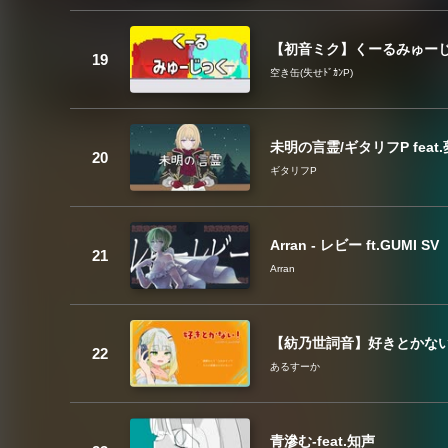
【初音ミク】くーるみゅーじ
空き缶(失せﾄﾞｶﾝP)
未明の言霊/ギタリフP feat
ギタリフP
Arran - レビー ft.GUMI SV
Arran
【紡乃世詞音】好きとかな
あるすーか
青滲む-feat.知声