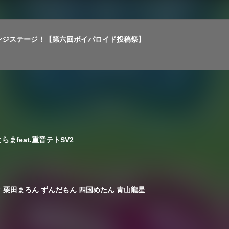
ンジステージ！【第六回ボイパロイド投稿祭】
まfeat.重音テトSV2
ク 栗田まろん ずんだもん 四国めたん 青山龍星