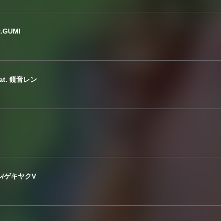
.GUMI
eat. 鏡音レン
/ゲキヤクV