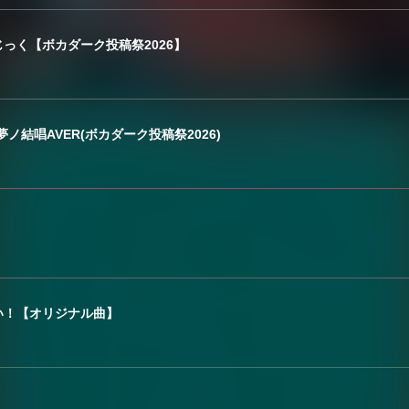
っく【ボカダーク投稿祭2026】
.夢ノ結唱AVER(ボカダーク投稿祭2026)
い！【オリジナル曲】