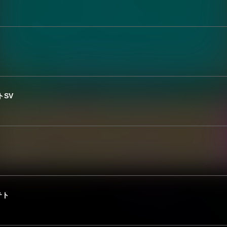
トSV
テト