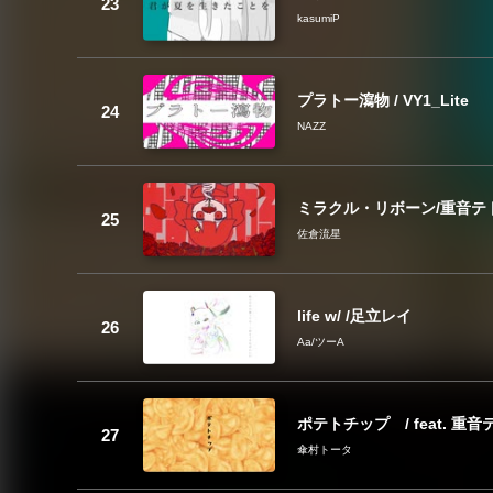
kasumiP
プラトー瀉物 / VY1_Lite
NAZZ
ミラクル・リボーン/重音テ
佐倉流星
life w/ /足立レイ
Aa/ツーA
ポテトチップ / feat. 重音
傘村トータ