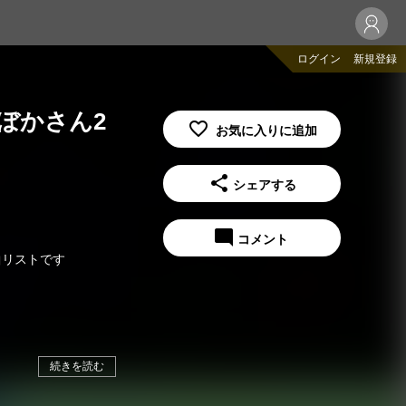
ログイン
新規登録
刊ぼかさん2
share
シェアする
mode_comment
コメント
楽曲リストです
続きを読む