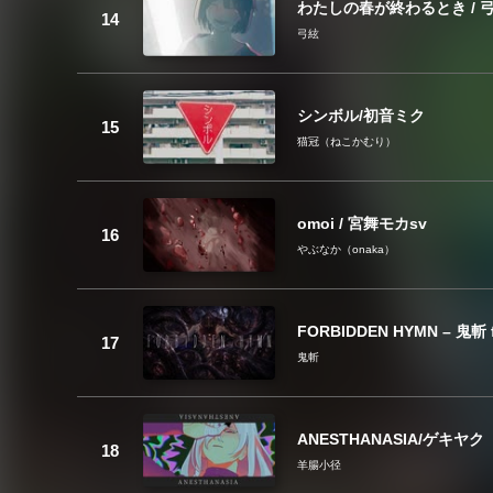
わたしの春が終わるとき / 弓絃
弓絃
シンボル/初音ミク
猫冠（ねこかむり）
omoi / 宮舞モカsv
やぶなか（onaka）
FORBIDDEN HYMN – 鬼斬
鬼斬
ANESTHANASIA/ゲキヤク
羊腸小径