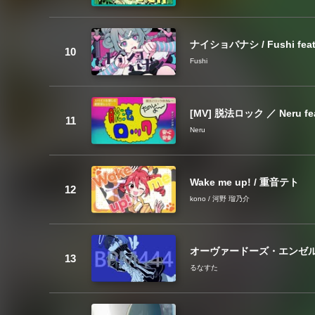
ナイショバナシ / Fushi feat
Fushi
[MV] 脱法ロック ／ Neru f
Neru
Wake me up! / 重音テト
kono / 河野 瑠乃介
オーヴァードーズ・エンゼル
るなすた