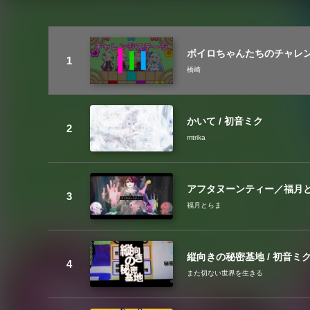
ボイロちゃんたちのチャレ
橋崎
かいて / 初音ミク
mtrika
アフタヌーンティー／福月とら
福月とらま
縦向きの秘密基地 / 初音ミ
また切ない世界を生きる