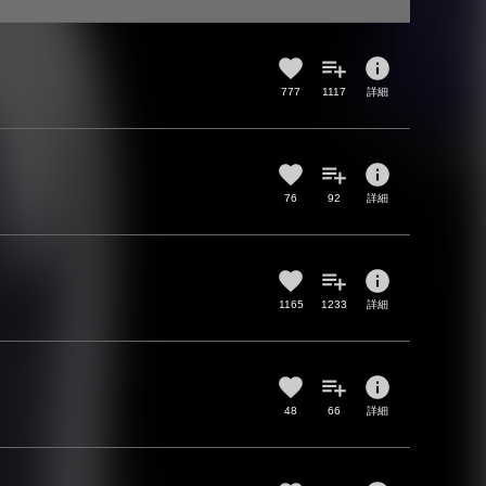
info
777
1117
詳細
info
76
92
詳細
info
1165
1233
詳細
info
48
66
詳細