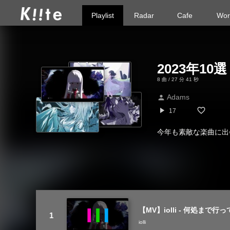
Playlist
Radar
Cafe
Wor
2023年10選
8 曲 / 27 分 41 秒
Adams
person
play_arrow
17
今年も素敵な楽曲に出
【MV】iolli - 何処まで行
iolli