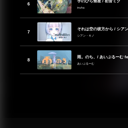
手のひら彗星 / 初音ミク
inuha
それは空の彼方から / シアン
シアン・キノ
雨。のち、/ あいぶるーむ fe
あいぶるーむ