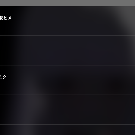
鳴花ヒメ
音ミク