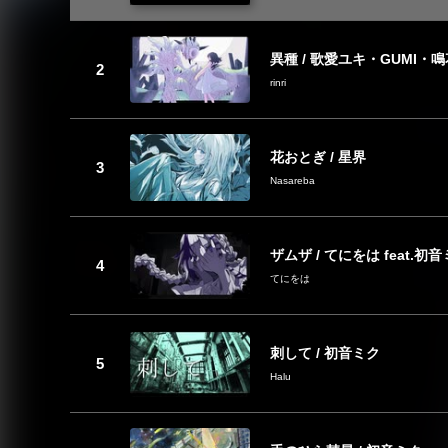
異種 / 歌愛ユキ・GUMI・
rinri
花おとぎ / 星界
Nasareba
ザムザ / てにをは feat.初
てにをは
刺して / 初音ミク
Halu