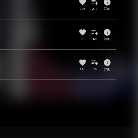
info
225
270
詳細
info
63
69
詳細
info
146
76
詳細