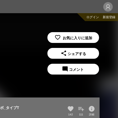
ログイン
新規登録
share
シェアする
mode_comment
コメント
info
ロボ_タイプT
142
111
詳細